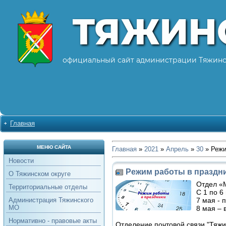
ТЯЖИН
официальный сайт администрации Тяжинс
Главная
МЕНЮ САЙТА
Главная
»
2021
»
Апрель
»
30
» Режи
Новости
Режим работы в праздн
О Тяжинском округе
Отдел «
Территориальные отделы
С 1 по 6
7 мая - 
Администрация Тяжинского
МО
8 мая – 
Нормативно - правовые акты
Отделение почтовой связи "Тяжи