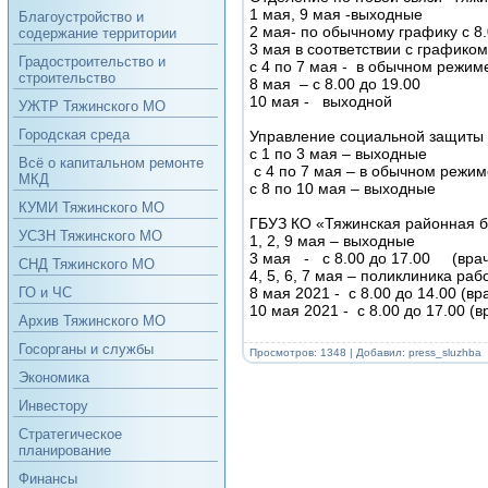
1 мая, 9 мая -выходные
Благоустройство и
2 мая- по обычному графику с 8.
содержание территории
3 мая в соответствии с графиком
Градостроительство и
с 4 по 7 мая - в обычном режиме
строительство
8 мая – с 8.00 до 19.00
10 мая - выходной
УЖТР Тяжинского МО
Городская среда
Управление социальной защиты
с 1 по 3 мая – выходные
Всё о капитальном ремонте
с 4 по 7 мая – в обычном режим
МКД
с 8 по 10 мая – выходные
КУМИ Тяжинского МО
ГБУЗ КО «Тяжинская районная 
УСЗН Тяжинского МО
1, 2, 9 мая – выходные
3 мая - с 8.00 до 17.00 (врач 
СНД Тяжинского МО
4, 5, 6, 7 мая – поликлиника ра
8 мая 2021 - с 8.00 до 14.00 (в
ГО и ЧС
10 мая 2021 - с 8.00 до 17.00 (
Архив Тяжинского МО
Госорганы и службы
Просмотров: 1348 | Добавил:
press_sluzhba
Экономика
Инвестору
Стратегическое
планирование
Финансы