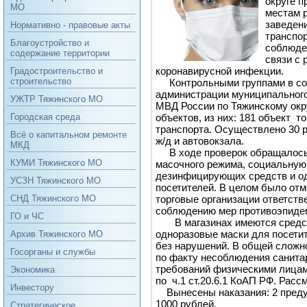
округе 
МО
местам р
заведен
Нормативно - правовые акты
транспор
Благоустройство и
соблюде
содержание территории
связи с
коронавирусной инфекции.
Градостроительство и
строительство
Контрольными группами в сос
администрации муниципального
УЖТР Тяжинского МО
МВД России по Тяжинскому окр
объектов, из них: 181 объект т
Городская среда
транспорта. Осуществлено 30 р
Всё о капитальном ремонте
ж/д и автовокзала.
МКД
В ходе проверок обращалось
КУМИ Тяжинского МО
масочного режима, социальную 
дезинфицирующих средств и о
УСЗН Тяжинского МО
посетителей. В целом было отм
торговые организации ответств
СНД Тяжинского МО
соблюдению мер противоэпидем
ГО и ЧС
В магазинах имеются средст
одноразовые маски для посети
Архив Тяжинского МО
без нарушений. В общей сложн
Госорганы и службы
по факту несоблюдения санита
требований физическими лицам
Экономика
по ч.1 ст.20.6.1 КоАП РФ. Расс
Инвестору
Вынесены наказания: 2 преду
1000 рублей.
Стратегическое