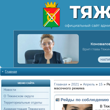
ТЯ
официальный сайт адми
Коновалов
Врип главы Тяжи
НАПИ
Главная
МЕНЮ САЙТА
Главная
»
2021
»
Апрель
»
15
» Р
масочного режима
Новости
О Тяжинском округе
Рейды по соблюдению 
Территориальные отделы
В Тяжи
Администрация Тяжинского