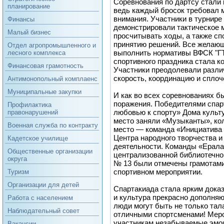
Соревнования по дартсу стали
планирование
ведь каждый бросок требовал 
внимания. Участники в турнир
Финансы
демонстрировали тактическое 
Малый бизнес
просчитывать ходы, а также сп
принятию решений. Все желаю
Отдел агропромышленного и
выполнить нормативы ВФСК "Г
лесного комплекса
спортивного праздника стала к
Финансовая грамотность
Участники преодолевали разли
скорость, координацию и сплоч
Антимонопольный комплаенс
Муниципальные закупки
И как во всех соревнованиях б
поражения. Победителями спар
Профилактика
любовью к спорту» Дома культ
правонарушений
место заняли «Музыканты», ко
Военная служба по контракту
место — команда «Инициатива 
Центра народного творчества и
Кадетское училище
деятельности. Команды «Ерал
Общественные организации
централизованной библиотечн
округа
№ 13 были отмечены грамотами 
спортивном мероприятии.
Туризм
Организации для детей
Спартакиада стала ярким доказ
и культура прекрасно дополняют
Работа с населением
люди могут быть не только тал
Наблюдательный совет
отличными спортсменами! Мер
участникам незабываемые эмоц
Вакансии