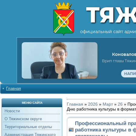
ТЯ
официальный сайт адми
Коновалов
Врип главы Тяжи
НАПИ
Главная
МЕНЮ САЙТА
Главная
»
2026
»
Март
»
26
» Про
Дню работника культуры в форма
Новости
О Тяжинском округе
Профессиональный пра
Территориальные отделы
работника культуры в 
Администрация Тяжинского
спартакиады