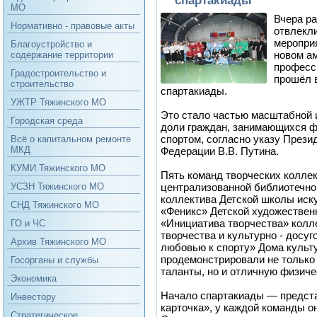
МО
Вчера р
Нормативно - правовые акты
отвлекл
мероприя
Благоустройство и
новом а
содержание территории
професс
Градостроительство и
прошёл 
строительство
спартакиады.
УЖТР Тяжинского МО
Это стало частью масштабной 
Городская среда
доли граждан, занимающихся ф
спортом, согласно указу Прези
Всё о капитальном ремонте
МКД
Федерации В.В. Путина.
КУМИ Тяжинского МО
Пять команд творческих колле
централизованной библиотечн
УСЗН Тяжинского МО
коллектива Детской школы иск
СНД Тяжинского МО
«Феникс» Детской художествен
«Инициатива творчества» колл
ГО и ЧС
творчества и культурно - досуг
Архив Тяжинского МО
любовью к спорту» Дома куль
продемонстрировали не только
Госорганы и службы
таланты, но и отличную физиче
Экономика
Начало спартакиады — предст
Инвестору
карточка», у каждой команды о
Стратегическое