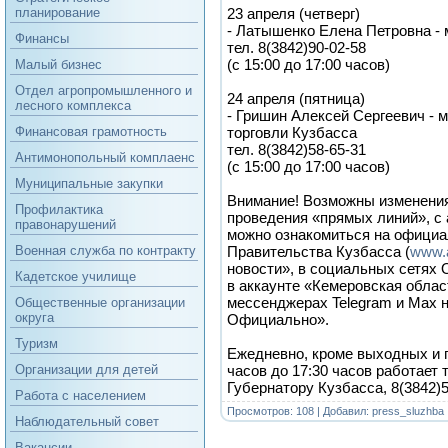
23 апреля (четверг)
планирование
- Латышенко Елена Петровна - 
Финансы
тел. 8(3842)90-02-58
(с 15:00 до 17:00 часов)
Малый бизнес
Отдел агропромышленного и
24 апреля (пятница)
лесного комплекса
- Гришин Алексей Сергеевич -
торговли Кузбасса
Финансовая грамотность
тел. 8(3842)58-65-31
Антимонопольный комплаенс
(с 15:00 до 17:00 часов)
Муниципальные закупки
Внимание! Возможны изменения
Профилактика
проведения «прямых линий», с
правонарушений
можно ознакомиться на офици
Правительства Кузбасса (
www.
Военная служба по контракту
новости», в социальных сетях 
Кадетское училище
в аккаунте «Кемеровская област
мессенджерах Telegram и Max н
Общественные организации
округа
Официально».
Туризм
Ежедневно, кроме выходных и п
часов до 17:30 часов работает
Организации для детей
Губернатору Кузбасса, 8(3842)5
Работа с населением
Просмотров: 108 | Добавил:
press_sluzhba
Наблюдательный совет
Вакансии