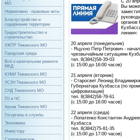
С 20 апр
МО
Вы може
замести
Нормативно - правовые акты
руковод
Благоустройство и
органов 
содержание территории
Кузбасс
линии»:
Градостроительство и
строительство
20 апреля (понедельник)
УЖТР Тяжинского МО
- Яцухно Петр Петрович - нача
Городская среда
чрезвычайным ситуациям Кузб
тел. 8(3842)58-39-03
Всё о капитальном ремонте
(с 15:00 до 16:00 часов)
МКД
КУМИ Тяжинского МО
21 апреля (вторник)
- Старосвет Леонид Владимиров
УСЗН Тяжинского МО
Губернатора Кузбасса (по про
СНД Тяжинского МО
цифровизации)
тел. 8(3842)58-78-61
ГО и ЧС
(с 15:00 до 16:00 часов)
Архив Тяжинского МО
22 апреля (среда)
Госорганы и службы
- Лопатенко Константин Андрее
Кузбасса
Экономика
тел. 8(3842)75-81-35
Инвестору
(с 15:00 до 17:00 часов)
Стратегическое