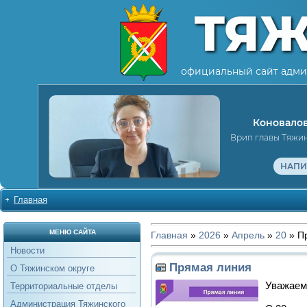
ТЯ
официальный сайт адми
Коновалов
Врип главы Тяжи
НАПИ
Главная
МЕНЮ САЙТА
Главная
»
2026
»
Апрель
»
20
» П
Новости
Прямая линия
О Тяжинском округе
Уважаем
Территориальные отделы
Администрация Тяжинского