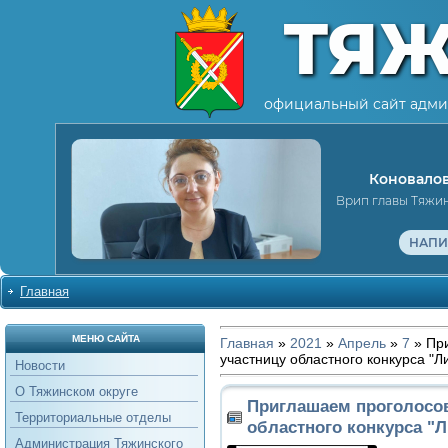
ТЯ
официальный сайт адми
Коновалов
Врип главы Тяжи
НАПИ
Главная
МЕНЮ САЙТА
Главная
»
2021
»
Апрель
»
7
» При
участницу областного конкурса "
Новости
О Тяжинском округе
Приглашаем проголосов
Территориальные отделы
областного конкурса "
Администрация Тяжинского