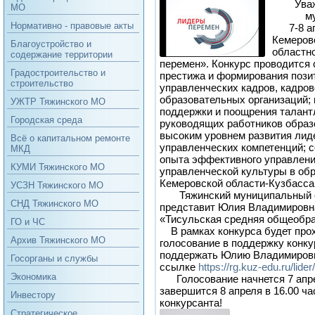
Уваж
МО
м
Нормативно - правовые акты
7-8 апре
Кемеров
Благоустройство и
областн
содержание территории
перемен». Конкурс проводится
Градостроительство и
престижа и формирования пози
строительство
управленческих кадров, кадров
образовательных организаций; 
УЖТР Тяжинского МО
поддержки и поощрения талант
Городская среда
руководящих работников обра
высоким уровнем развития лиде
Всё о капитальном ремонте
управленческих компетенций; 
МКД
опыта эффективного управлени
КУМИ Тяжинского МО
управленческой культуры в об
Кемеровской области-Кузбасса
УСЗН Тяжинского МО
Тяжинский муниципальный ок
СНД Тяжинского МО
представит Юлия Владимировн
«Тисульская средняя общеобра
ГО и ЧС
В рамках конкурса будет прох
Архив Тяжинского МО
голосование в поддержку конк
поддержать Юлию Владимировну
Госорганы и службы
ссылке
https://rg.kuz-edu.ru/lide
Экономика
Голосование начнется 7 апрел
завершится 8 апреля в 16.00 ч
Инвестору
конкурсанта!
Стратегическое