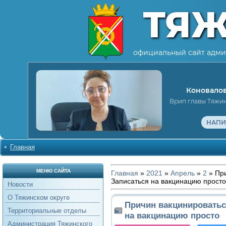
ТЯ
официальный сайт адми
Коновалов
Врип главы Тяжи
НАПИ
Главная
МЕНЮ САЙТА
Главная
»
2021
»
Апрель
»
2
» При
Записаться на вакцинацию просто
Новости
О Тяжинском округе
Причин вакцинироватьс
Территориальные отделы
на вакцинацию просто
Администрация Тяжинского