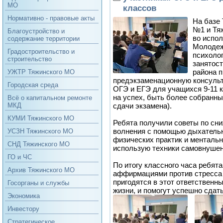
МО
классов
Нормативно - правовые акты
На базе
№1 и Тя
Благоустройство и
во испо
содержание территории
Молодежн
Градостроительство и
психолог
строительство
занятост
района 
УЖТР Тяжинского МО
предэкзаменационную консульт
Городская среда
ОГЭ и ЕГЭ для учащихся 9-11 к
на успех, быть более собранн
Всё о капитальном ремонте
сдачи экзамена).
МКД
КУМИ Тяжинского МО
Ребята получили советы по сни
волнения с помощью дыхатель
УСЗН Тяжинского МО
физических практик и ментальн
СНД Тяжинского МО
использую техники самовнушен
ГО и ЧС
По итогу классного часа ребят
Архив Тяжинского МО
аффирмациями против стресса 
пригодятся в этот ответственн
Госорганы и службы
жизни, и помогут успешно сдать
Экономика
Инвестору
Стратегическое