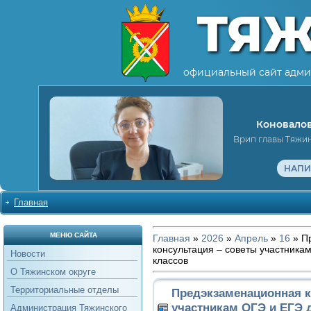
ТЯ
официальный сайт адми
Коновалов
Врип главы Тяжи
НАПИ
Главная
МЕНЮ САЙТА
Главная
»
2026
»
Апрель
»
16
» П
консультация – советы участника
Новости
классов
О Тяжинском округе
Территориальные отделы
Предэкзаменационная к
участникам ОГЭ и ЕГЭ 
Администрация Тяжинского