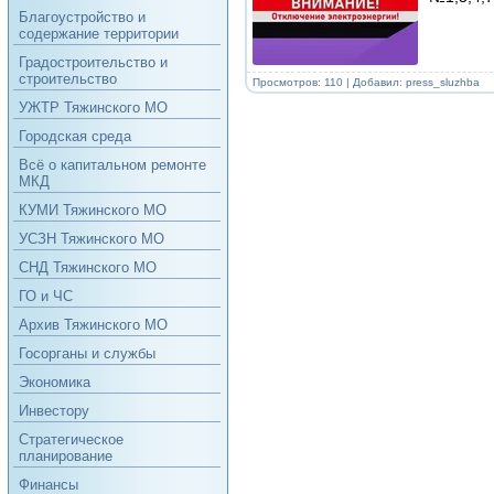
Благоустройство и
содержание территории
Градостроительство и
строительство
Просмотров: 110 | Добавил:
press_sluzhba
УЖТР Тяжинского МО
Городская среда
Всё о капитальном ремонте
МКД
КУМИ Тяжинского МО
УСЗН Тяжинского МО
СНД Тяжинского МО
ГО и ЧС
Архив Тяжинского МО
Госорганы и службы
Экономика
Инвестору
Стратегическое
планирование
Финансы