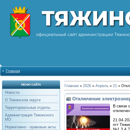
ТЯЖИН
официальный сайт администрации Тяжинс
Главная
МЕНЮ САЙТА
Главная
»
2026
»
Апрель
»
21
» Откл
Новости
Отключение электроэне
О Тяжинском округе
В связи 
Территориальные отделы
отключен
Администрация Тяжинского
МО
21.04.202
пгт Тяжи
Нормативно - правовые акты
№1,3,4,7