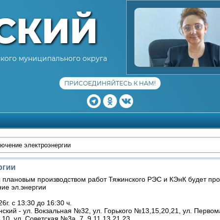
СКИЙ
кого муниципального округа
ПРИСОЕДИНЯЙТЕСЬ К НАМ!
ючение электроэнергии
ргии
с плановым производством работ Тяжинского РЭС и КЭнК будет пр
ие эл.энергии
6г. с 13:30 до 16:30 ч.
нский - ул. Вокзальная №32, ул. Горького №13,15,20,21, ул. Перво
,10, ул. Советская №3а, 7, 9,11,13,21,23.