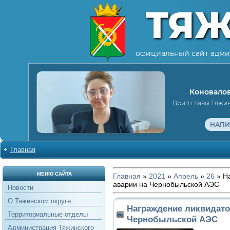
ТЯ
официальный сайт адми
Коновалов
Врип главы Тяжи
НАПИ
Главная
МЕНЮ САЙТА
Главная
»
2021
»
Апрель
»
26
» Н
аварии на Чернобыльской АЭС
Новости
О Тяжинском округе
Награждение ликвидато
Территориальные отделы
Чернобыльской АЭС
Администрация Тяжинского