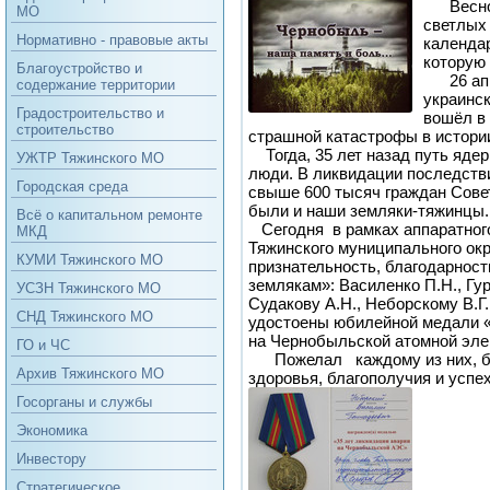
Весно
МО
светлых 
Нормативно - правовые акты
календар
которую 
Благоустройство и
26 апре
содержание территории
украинс
Градостроительство и
вошёл в 
строительство
страшной катастрофы в истори
Тогда, 35 лет назад путь ядер
УЖТР Тяжинского МО
люди. В ликвидации последств
Городская среда
свыше 600 тысяч граждан Сове
были и наши земляки-тяжинцы.
Всё о капитальном ремонте
Сегодня в рамках аппаратног
МКД
Тяжинского муниципального окр
КУМИ Тяжинского МО
признательность, благодарност
землякам»: Василенко П.Н., Гур
УСЗН Тяжинского МО
Судакову А.Н., Неборскому В.Г.
СНД Тяжинского МО
удостоены юбилейной медали «
на Чернобыльской атомной эл
ГО и ЧС
Пожелал каждому из них, бе
Архив Тяжинского МО
здоровья, благополучия и успе
Госорганы и службы
Экономика
Инвестору
Стратегическое