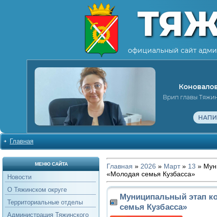
ТЯ
официальный сайт адми
Коновалов
Врип главы Тяжи
НАПИ
Главная
МЕНЮ САЙТА
Главная
»
2026
»
Март
»
13
» Мун
«Молодая семья Кузбасса»
Новости
О Тяжинском округе
Муниципальный этап к
Территориальные отделы
семья Кузбасса»
Администрация Тяжинского