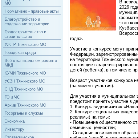
В период
МО
2026 год
Нормативно - правовые акты
муницип
формате
Благоустройство и
этап ко
содержание территории
Кузбасс
Градостроительство и
Всеросс
строительство
года».
УЖТР Тяжинского МО
Участие в конкурсе могут прин
Городская среда
Федерации, зарегистрированны
на территории Тяжинского муни
Всё о капитальном ремонте
состоящие в зарегистрированн
МКД
детей (ребенка), в том числе п
КУМИ Тяжинского МО
Возраст участников конкурса н
УСЗН Тяжинского МО
(на момент участия).
СНД Тяжинского МО
Для участия в муниципальном э
ГО и ЧС
предстоит принять участие в д
Архив Тяжинского МО
1. Конкурс видеовизиток «Наш
2. Конкурс социальных видеор
Госорганы и службы
рекламы) на темы:
Экономика
- Повышение общественного ст
семейных ценностей;
Инвестору
- Создание позитивного образ
Стратегическое
ребенка (детей), в том числе м