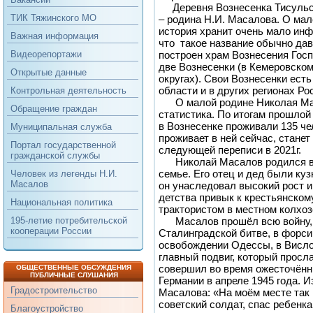
Деревня Вознесенка Тисульск
ТИК Тяжинского МО
– родина Н.И. Масалова. О ма
история хранит очень мало инф
Важная информация
что такое название обычно дав
построен храм Вознесения Госп
Видеорепортажи
две Вознесенки (в Кемеровско
Открытые данные
округах). Свои Вознесенки ест
области и в других регионах Ро
Контрольная деятельность
О малой родине Николая Мас
Обращение граждан
статистика. По итогам прошлой 
в Вознесенке проживали 135 че
Муниципальная служба
проживает в ней сейчас, стане
Портал государственной
следующей переписи в 2021г.
гражданской службы
Николай Масалов родился в 
семье. Его отец и дед были ку
Человек из легенды Н.И.
Масалов
он унаследовал высокий рост и
детства привык к крестьянском
Национальная политика
трактористом в местном колхо
Масалов прошёл всю войну, 
195-летие потребительской
кооперации России
Сталинградской битве, в форси
освобождении Одессы, в Висло
главный подвиг, который просла
совершил во время ожесточённ
ОБЩЕСТВЕННЫЕ ОБСУЖДЕНИЯ
ПУБЛИЧНЫЕ СЛУШАНИЯ
Германии в апреле 1945 года. 
Градостроительство
Масалова: «На моём месте так
советский солдат, спас ребенка
Благоустройство