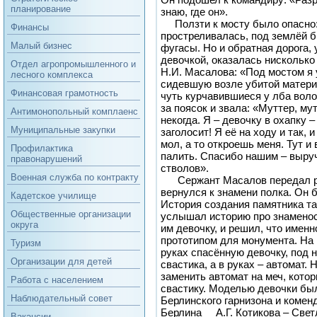
планирование
знаю, где он».
Ползти к мосту было опасно:
Финансы
простреливалась, под землёй 
Малый бизнес
фугасы. Но и обратная дорога,
девочкой, оказалась нисколько
Отдел агропромышленного и
Н.И. Масалова: «Под мостом я 
лесного комплекса
сидевшую возле убитой матери
Финансовая грамотность
чуть курчавившиеся у лба воло
за поясок и звала: «Муттер, му
Антимонопольный комплаенс
некогда. Я – девочку в охапку –
Муниципальные закупки
заголосит! Я её на ходу и так, 
мол, а то откроешь меня. Тут 
Профилактика
палить. Спасибо нашим – выруч
правонарушений
стволов».
Военная служба по контракту
Сержант Масалов передал ре
вернулся к знамени полка. Он 
Кадетское училище
История создания памятника та
Общественные организации
услышал историю про знаменос
округа
им девочку, и решил, что именн
прототипом для монумента. На 
Туризм
руках спасённую девочку, под 
Организации для детей
свастика, а в руках – автомат.
заменить автомат на меч, кото
Работа с населением
свастику. Моделью девочки бы
Наблюдательный совет
Берлинского гарнизона и комен
Берлина А.Г. Котикова – Свет
Вакансии