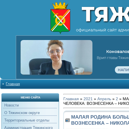
ТЯ
официальный сайт адми
Коновалов
Врип главы Тяжи
НАПИ
Главная
МЕНЮ САЙТА
Главная
»
2021
»
Апрель
»
2
» МА
ЧЕЛОВЕКА: ВОЗНЕСЕНКА – НИК
Новости
О Тяжинском округе
МАЛАЯ РОДИНА БОЛЬ
Территориальные отделы
ВОЗНЕСЕНКА – НИКОЛ
Администрация Тяжинского