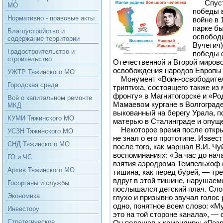
Спустя
МО
победы 
Нормативно - правовые акты
войне в 
парке б
Благоустройство и
освободи
содержание территории
Вучетич
Градостроительство и
победы с
строительство
Отечественной и Второй мирово
освобождения народов Европы 
УЖТР Тяжинского МО
Монумент «Воин-освободитель
Городская среда
триптиха, состоящего также и
фронту» в Магнитогорске и «Ро
Всё о капитальном ремонте
Мамаевом кургане в Волгограде
МКД
выкованный на берегу Урала, п
КУМИ Тяжинского МО
матерью в Сталинграде и опущ
Некоторое время после откры
УСЗН Тяжинского МО
не знал о его прототипе. Извес
СНД Тяжинского МО
после того, как маршал В.И. Ч
воспоминаниях: «За час до нач
ГО и ЧС
взятия аэродрома Темпельхоф (
Архив Тяжинского МО
тишина, как перед бурей, — тр
вдруг в этой тишине, нарушаем
Госорганы и службы
послышался детский плач. Слов
Экономика
глухо и призывно звучал голос 
одно, понятное всем слово: «М
Инвестору
это на той стороне канала», —
Стратегическое
Он подошел к командиру: «Разр