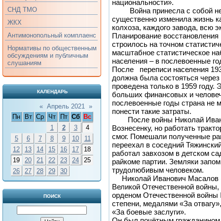
национальности».
СНД ТМО
Война принесла с собой не т
существенно изменила жизнь ка
ЖКХ
колхоза, каждого завода, всю 
Планирование восстановления 
Антимонопольный комплаенс
строилось на точном статистич
Нормативы по общественным
масштабное статистическое на
обсуждениям и публичным
населения – в послевоенные го
слушаниям
После переписи населения 19
должна была состояться через 
проведена только в 1959 году. 
КАЛЕНДАРЬ
больших финансовых и человеч
послевоенные годы страна не м
«
Апрель 2021
»
понести такие затраты.
Пн
Вт
Ср
Чт
Пт
Сб
Вс
После войны Николай Ивано
Вознесенку, но работать тракт
1
2
3
4
смог. Помешали полученные ран
5
6
7
8
9
10
11
переехал в соседний Тяжинский 
12
13
14
15
16
17
18
работал завхозом в детском са
19
20
21
22
23
24
25
райкоме партии. Земляки запом
трудолюбивым человеком.
26
27
28
29
30
Николай Иванович Масалов (19
Великой Отечественной войны,
орденом Отечественной войны I
ПОИСК
степени, медалями «За отвагу»
«За боевые заслуги».
Он был почётным гражданином г