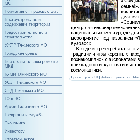
«Каждый 
МО
семье!»,
воспита
Нормативно - правовые акты
диагнос
Благоустройство и
«Социал
содержание территории
центр для несовершеннолетних
национальных культур, где для
Градостроительство и
строительство
мероприятие под названием «Л
Кузбасс».
УЖТР Тяжинского МО
В ходе встречи ребята вспомн
Городская среда
традиции и игры коренных наро
познакомились с экспонатами 
Всё о капитальном ремонте
прикладного искусства и выст
МКД
космонавтики.
КУМИ Тяжинского МО
Просмотров: 658 | Добавил:
press_sluzhba
УСЗН Тяжинского МО
СНД Тяжинского МО
ГО и ЧС
Архив Тяжинского МО
Госорганы и службы
Экономика
Инвестору
Стратегическое