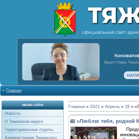
ТЯ
официальный сайт адми
Коновалов
Врип главы Тяжи
НАПИ
Главная
МЕНЮ САЙТА
Главная
»
2021
»
Апрель
»
28
» «Л
Новости
«Люблю тебя, родной К
О Тяжинском округе
Продол
Территориальные отделы
инноваци
Администрация Тяжинского