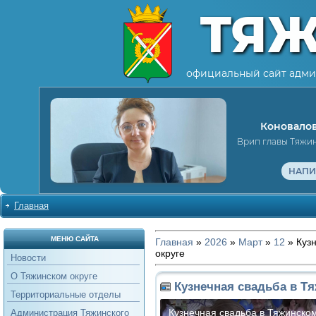
ТЯ
официальный сайт адми
Коновалов
Врип главы Тяжи
НАПИ
Главная
МЕНЮ САЙТА
Главная
»
2026
»
Март
»
12
» Куз
округе
Новости
О Тяжинском округе
Кузнечная свадьба в Т
Территориальные отделы
Администрация Тяжинского