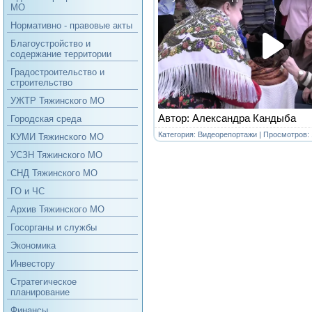
МО
Нормативно - правовые акты
Благоустройство и
содержание территории
Градостроительство и
строительство
УЖТР Тяжинского МО
Автор: Александра Кандыба
Городская среда
Категория:
Видеорепортажи
| Просмотров: 
КУМИ Тяжинского МО
УСЗН Тяжинского МО
СНД Тяжинского МО
ГО и ЧС
Архив Тяжинского МО
Госорганы и службы
Экономика
Инвестору
Стратегическое
планирование
Финансы