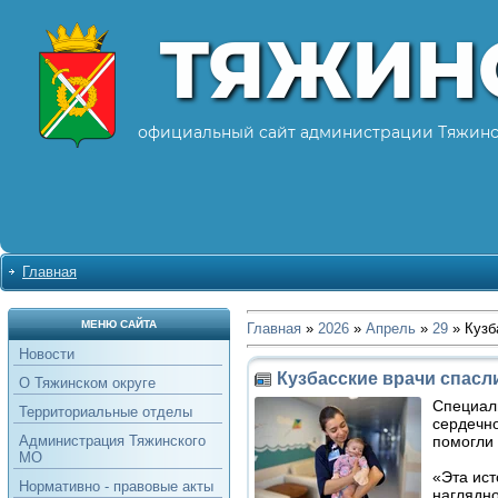
ТЯЖИН
официальный сайт администрации Тяжинс
Главная
МЕНЮ САЙТА
Главная
»
2026
»
Апрель
»
29
» Кузб
Новости
Кузбасские врачи спасл
О Тяжинском округе
Специали
Территориальные отделы
сердечн
помогли 
Администрация Тяжинского
МО
«Эта ист
Нормативно - правовые акты
наглядн