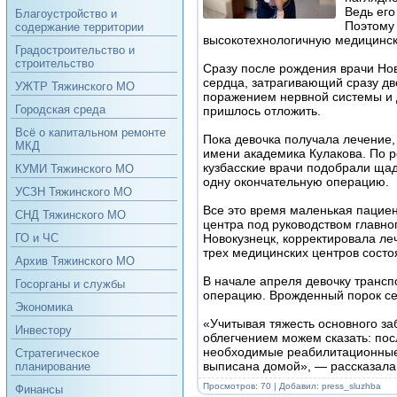
Ведь его
Благоустройство и
Поэтому 
содержание территории
высокотехнологичную медицинск
Градостроительство и
строительство
Сразу после рождения врачи Но
сердца, затрагивающий сразу д
УЖТР Тяжинского МО
поражением нервной системы и 
Городская среда
пришлось отложить.
Всё о капитальном ремонте
Пока девочка получала лечение
МКД
имени академика Кулакова. По 
кузбасские врачи подобрали ща
КУМИ Тяжинского МО
одну окончательную операцию.
УСЗН Тяжинского МО
Все это время маленькая пацие
СНД Тяжинского МО
центра под руководством главно
Новокузнецк, корректировала л
ГО и ЧС
трех медицинских центров состо
Архив Тяжинского МО
В начале апреля девочку транс
Госорганы и службы
операцию. Врожденный порок се
Экономика
«Учитывая тяжесть основного з
Инвестору
облегчением можем сказать: по
необходимые реабилитационные 
Стратегическое
выписана домой», — рассказала
планирование
Просмотров: 70 | Добавил:
press_sluzhba
Финансы