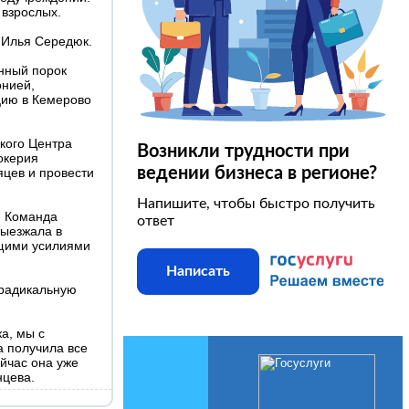
 взрослых.
 Илья Середюк.
нный порок
онией,
цию в Кемерово
кого Центра
Возникли трудности при
окерия
ведении бизнеса в регионе?
яцев и провести
Напишите, чтобы быстро получить
. Команда
ответ
выезжала в
бщими усилиями
Написать
 радикальную
а, мы с
а получила все
йчас она уже
нцева.