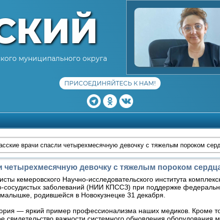
СКИЙ
кого муниципального округа
ПРИСОЕДИНЯЙТЕСЬ К НАМ!
асские врачи спасли четырехмесячную девочку с тяжелым пороком сер
и четырехмесячную девочку с тяжелым пороком сердц
сты кемеровского Научно-исследовательского института комплек
о-сосудистых заболеваний (НИИ КПССЗ) при поддержке федеральн
малышке, родившейся в Новокузнецке 31 декабря.
ория — яркий пример профессионализма наших медиков. Кроме то
ое свидетельство важности системного обновления оборудования 