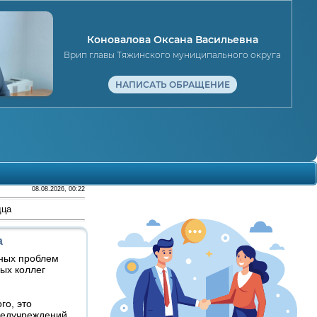
Коновалова Оксана Васильевна
Врип главы Тяжинского муниципального округа
НАПИСАТЬ ОБРАЩЕНИЕ
08.08.2026, 00:22
дца
а
сных проблем
ых коллег
го, это
медучреждений.