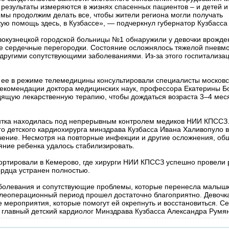
 результаты измеряются в жизнях спасенных пациентов – и детей и
мы продолжим делать все, чтобы жители региона могли получать
ую помощь здесь, в Кузбассе», — подчеркнул губернатор Кузбасса
вокузнецкой городской больницы №1 обнаружили у девочки врожде
ве сердечные перегородки. Состояние осложнялось тяжелой пневм
другими сопутствующими заболеваниями. Из-за этого госпитализа
, ее в режиме телемедицины консультировали специалисты московс
рекомендации доктора медицинских наук, профессора Екатерины Б
дящую лекарственную терапию, чтобы дождаться возраста 3–4 мес
нтка находилась под непрерывным контролем медиков НИИ КПССЗ
го детского кардиохирурга минздрава Кузбасса Ивана Халивопуло 
ечение. Несмотря на повторные инфекции и другие осложнения, о
яние ребенка удалось стабилизировать.
портировали в Кемерово, где хирурги НИИ КПССЗ успешно провели
рдца устранен полностью.
аболевания и сопутствующие проблемы, которые перенесла малышк
слеоперационный период прошел достаточно благоприятно. Девочк
мероприятия, которые помогут ей окрепнуть и восстановиться. Се
 главный детский кардиолог Минздрава Кузбасса Александра Румя