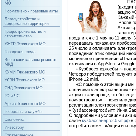
ПАО 
МО
(входит 
Нормативно - правовые акты
акцию «
Каждый 
Благоустройство и
iPhone п
содержание территории
Акция с
Градостроительство и
гаранти
строительство
продлится с 1 мая по 11 июля.
передавать показания приборов
УЖТР Тяжинского МО
25 число и оплачивать электроэ
Городская среда
проведения этих операций нео
мобильное приложение «Плато
Всё о капитальном ремонте
скачивания в AppStore и Goggle 
МКД
«Кузбассэнергосбыт» подведе
КУМИ Тяжинского МО
Четверо победителей получат 
iPhone 12 mini.
УСЗН Тяжинского МО
«С помощью этой акции мы хо
СНД Тяжинского МО
оплачивать электроэнергию - в
акции стали проще, чтобы еще
ГО и ЧС
поучаствовать», - пояснила ди
Архив Тяжинского МО
реализации электроэнергии гр
«Кузбассэнергосбыт» Инна Бак
Госорганы и службы
С подробными условиями акции
Экономика
сайте
кузбассэнергосбыт.рф
в 
потребителям» - «Акции и конк
Инвестору
Стратегическое