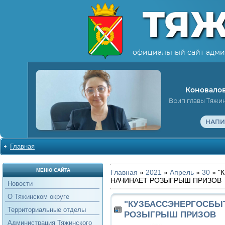
ТЯ
официальный сайт адми
Коновалов
Врип главы Тяжи
НАПИ
Главная
МЕНЮ САЙТА
Главная
»
2021
»
Апрель
»
30
» "
НАЧИНАЕТ РОЗЫГРЫШ ПРИЗОВ
Новости
О Тяжинском округе
"КУЗБАССЭНЕРГОСБЫ
Территориальные отделы
РОЗЫГРЫШ ПРИЗОВ
Администрация Тяжинского