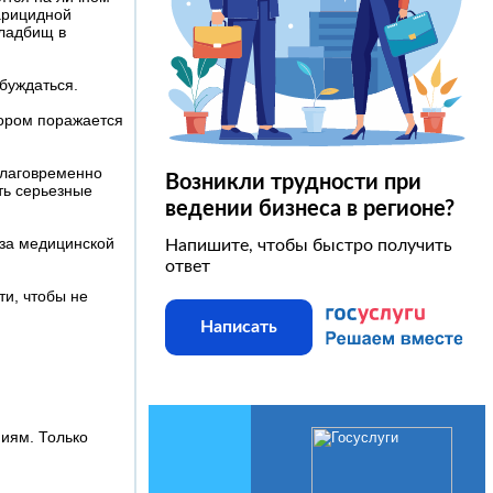
карицидной
кладбищ в
обуждаться.
тором поражается
благовременно
Возникли трудности при
ть серьезные
ведении бизнеса в регионе?
за медицинской
Напишите, чтобы быстро получить
ответ
ти, чтобы не
Написать
ниям. Только