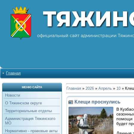
ТЯЖИН
официальный сайт администрации Тяжинс
Главная
МЕНЮ САЙТА
Главная
»
2026
»
Апрель
»
10
» Клещ
Новости
Клещи проснулись
О Тяжинском округе
В Кузбас
Территориальные отделы
сезонных
помощи 
Администрация Тяжинского
МО
будет пр
Нормативно - правовые акты
Данные 