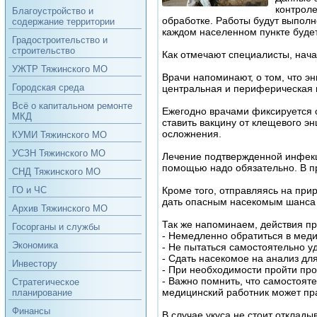
контроле
Благоустройство и
обработке. Работы будут выполн
содержание территории
каждом населенном пункте буде
Градостроительство и
строительство
Как отмечают специалисты, нача
УЖТР Тяжинского МО
Врачи напоминают, о том, что 
Городская среда
центральная и периферическая 
Всё о капитальном ремонте
Ежегодно врачами фиксируется 
МКД
ставить вакцину от клещевого э
осложнения.
КУМИ Тяжинского МО
УСЗН Тяжинского МО
Лечение подтвержденной инфек
помощью надо обязательно. В пр
СНД Тяжинского МО
Кроме того, отправляясь на при
ГО и ЧС
дать опасным насекомым шанса 
Архив Тяжинского МО
Так же напоминаем, действия пр
Госорганы и службы
- Немедленно обратиться в мед
Экономика
- Не пытаться самостоятельно у
- Сдать насекомое на анализ дл
Инвестору
- При необходимости пройти пр
- Важно помнить, что самостоят
Стратегическое
медицинский работник может пра
планирование
Финансы
В случае укуса не стоит отклады