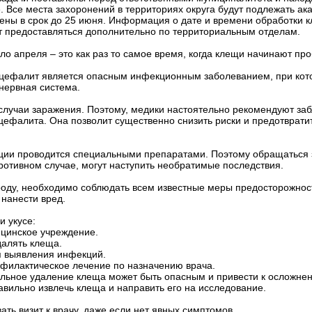
. Все места захоронений в территориях округа будут подлежать а
ены в срок до 25 июня. Информация о дате и времени обработки 
т предоставляться дополнительно по территориальным отделам.
ло апреля – это как раз то самое время, когда клещи начинают пр
энцефалит является опасным инфекционным заболеванием, при ко
нервная система.
случаи заражения. Поэтому, медики настоятельно рекомендуют за
нцефалита. Она позволит существенно снизить риски и предотврати
ции проводится специальными препаратами. Поэтому обращаться 
отивном случае, могут наступить необратимые последствия.
роду, необходимо соблюдать всем известные меры предосторожнос
нанести вред.
и укусе:
ицинское учреждение.
далять клеща.
я выявления инфекций.
офилактическое лечение по назначению врача.
ельное удаление клеща может быть опасным и привести к осложне
вильно извлечь клеща и направить его на исследование.
вать визит к врачу, даже если нет явных симптомов.