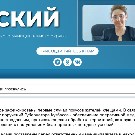
СКИЙ
кого муниципального округа
ПРИСОЕДИНЯЙТЕСЬ К НАМ!
и проснулись
се зафиксированы первые случаи покусов жителей клещами. В связи
 поручений Губернатора Кузбасса - обеспечение оперативной ме
пострадавшим, противоклещевая обработка территорий, которую 
овести с наступлением благоприятных погодных условий.
задачи поставлены перед ответственными муниципалитета и наход