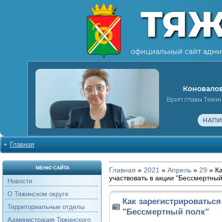
ТЯ
официальный сайт адми
Коновалов
Врип главы Тяжи
НАПИ
Главная
МЕНЮ САЙТА
Главная
»
2021
»
Апрель
»
29
» Ка
участвовать в акции "Бессмертный
Новости
О Тяжинском округе
Как зарегистрироваться
Территориальные отделы
"Бессмертный полк"
Администрация Тяжинского