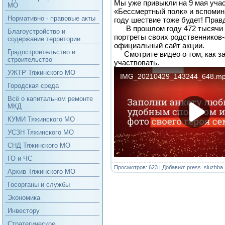
Мы уже привыкли на 9 мая учас
МО
«Бессмертный полк» и вспомина
Нормативно - правовые акты
году шествие тоже будет! Прав
В прошлом году 472 тысячи 
Благоустройство и
портреты своих родственников
содержание территории
официальный сайт акции.
Градостроительство и
Смотрите видео о том, как за
строительство
участвовать.
УЖТР Тяжинского МО
Городская среда
Всё о капитальном ремонте
МКД
КУМИ Тяжинского МО
УСЗН Тяжинского МО
СНД Тяжинского МО
ГО и ЧС
Просмотров: 623 | Добавил:
press_sluzhba
Архив Тяжинского МО
Госорганы и службы
Экономика
Инвестору
Стратегическое