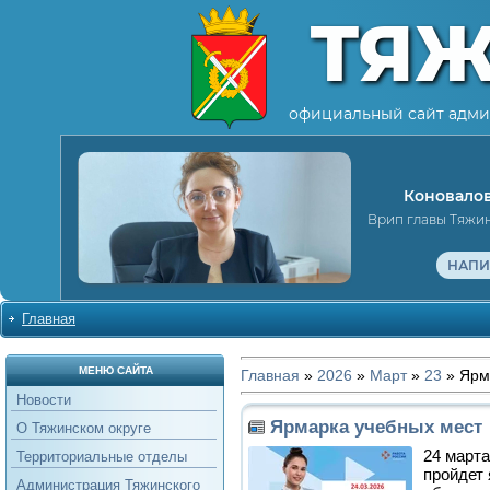
ТЯ
официальный сайт адми
Коновалов
Врип главы Тяжи
НАПИ
Главная
МЕНЮ САЙТА
Главная
»
2026
»
Март
»
23
» Ярм
Новости
Ярмарка учебных мест
О Тяжинском округе
24 март
Территориальные отделы
пройдет
Администрация Тяжинского