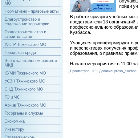
обучающ
МО
пойди уч
Нормативно - правовые акты
В работе ярмарки учебных мес
Благоустройство и
представители 13 организаций 
содержание территории
профессионального образовани
Кузбасса.
Градостроительство и
строительство
Учащихся проинформируют о ры
УЖТР Тяжинского МО
и перспективах получения про
Городская среда
образования, о правилах прием
Всё о капитальном ремонте
Начало мероприятия: в 11:00 ч
МКД
Просмотров: 119 | Добавил:
press_sluzhba
КУМИ Тяжинского МО
УСЗН Тяжинского МО
СНД Тяжинского МО
ГО и ЧС
Архив Тяжинского МО
Госорганы и службы
Экономика
Инвестору
Стратегическое