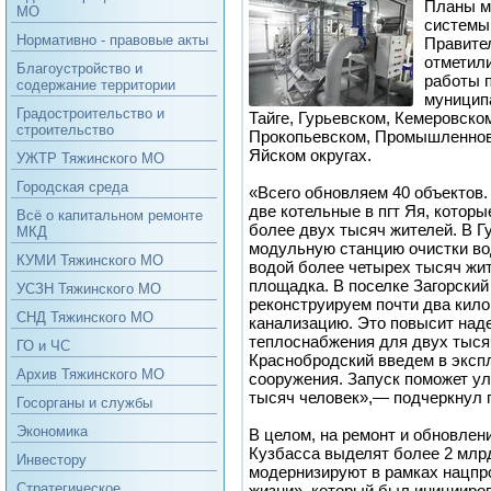
Планы м
МО
системы
Нормативно - правовые акты
Правите
отметили
Благоустройство и
работы п
содержание территории
муниципа
Градостроительство и
Тайге, Гурьевском, Кемеровско
строительство
Прокопьевском, Промышленнов
Яйском округах.
УЖТР Тяжинского МО
Городская среда
«Всего обновляем 40 объектов
две котельные в пгт Яя, котор
Всё о капитальном ремонте
более двух тысяч жителей. В Г
МКД
модульную станцию очистки во
КУМИ Тяжинского МО
водой более четырех тысяч жи
площадка. В поселке Загорский
УСЗН Тяжинского МО
реконструируем почти два кило
СНД Тяжинского МО
канализацию. Это повысит над
теплоснабжения для двух тысяч
ГО и ЧС
Краснобродский введем в эксп
Архив Тяжинского МО
сооружения. Запуск поможет ул
тысяч человек»,— подчеркнул 
Госорганы и службы
Экономика
В целом, на ремонт и обновле
Кузбасса выделят более 2 млрд
Инвестору
модернизируют в рамках нацпр
Стратегическое
жизни», который был иницииро