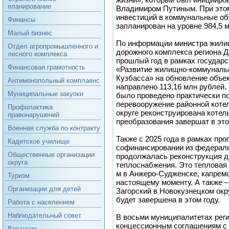
планирование
Владимиром Путиным. При это
инвестиций в коммунальные об
Финансы
запланирован на уровне 984,5 
Малый бизнес
По информации министра жили
Отдел агропромышленного и
дорожного комплекса региона Д
лесного комплекса
прошлый год в рамках государ
Финансовая грамотность
«Развитие жилищно-коммунальн
Кузбасса» на обновление объе
Антимонопольный комплаенс
направлено 113,16 млн рублей. 
Муниципальные закупки
было проведено практически п
перевооружение районной коте
Профилактика
округе реконструирована котел
правонарушений
преобразования завершат в это
Военная служба по контракту
Также с 2025 года в рамках пр
Кадетское училище
софинансировании из федерал
Общественные организации
продолжалась реконструкция д
округа
теплоснабжения. Это тепловая 
м в Анжеро-Судженске, капремо
Туризм
настоящему моменту. А также – 
Организации для детей
Загорский в Новокузнецком окр
будет завершена в этом году.
Работа с населением
Наблюдательный совет
В восьми муниципалитетах рег
концессионным соглашениям с
Вакансии