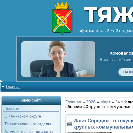
ТЯ
официальный сайт адми
Коновалов
Врип главы Тяжи
НАПИ
Главная
МЕНЮ САЙТА
Главная
»
2026
»
Март
»
24
» Илья
обновим 40 крупных коммунальны
Новости
О Тяжинском округе
Илья Середюк: в текущ
Территориальные отделы
крупных коммунальных
Администрация Тяжинского