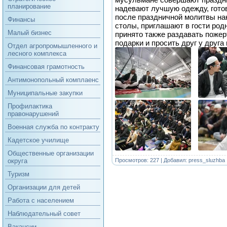
планирование
надевают лучшую одежду, гото
после праздничной молитвы н
Финансы
столы, приглашают в гости род
Малый бизнес
принято также раздавать поже
подарки и просить друг у друга
Отдел агропромышленного и
лесного комплекса
Финансовая грамотность
Антимонопольный комплаенс
Муниципальные закупки
Профилактика
правонарушений
Военная служба по контракту
Кадетское училище
Общественные организации
Просмотров: 227 | Добавил:
press_sluzhba
округа
Туризм
Организации для детей
Работа с населением
Наблюдательный совет
Вакансии