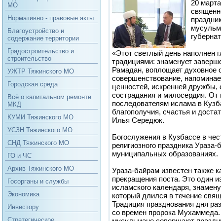
20 март
МО
священн
Нормативно - правовые акты
праздни
мусульм
Благоустройство и
губерна
содержание территории
Градостроительство и
«Этот светлый день наполнен 
строительство
традициями: знаменует заверш
Рамадан, воплощает духовное 
УЖТР Тяжинского МО
совершенствование, напоминае
Городская среда
ценностей, искренней дружбы, 
сострадания и милосердия. От
Всё о капитальном ремонте
последователям ислама в Кузба
МКД
благополучия, счастья и доста
КУМИ Тяжинского МО
Илья Середюк.
УСЗН Тяжинского МО
Богослужения в Кузбассе в че
СНД Тяжинского МО
религиозного праздника Ураза-
муниципальных образованиях.
ГО и ЧС
Архив Тяжинского МО
Ураза-байрам известен также к
прекращения поста. Это один и
Госорганы и службы
исламского календаря, знамен
Экономика
который длился в течение свя
Традиция празднования дня раз
Инвестору
со времен пророка Мухаммеда.
Стратегическое
мусульмане совершают праздн