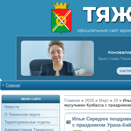
ТЯ
официальный сайт адми
Коновалов
Врип главы Тяжи
НАПИ
Главная
МЕНЮ САЙТА
Главная
»
2026
»
Март
»
20
» Иль
мусульман Кузбасса с празднико
Новости
О Тяжинском округе
Илья Середюк поздрав
Территориальные отделы
с праздником Ураза-ба
Администрация Тяжинского