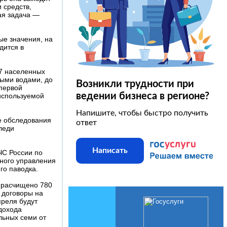
 средств,
ая задача —
ые значения, на
дится в
67 населенных
выми водами, до
Возникли трудности при
 первой
ведении бизнеса в регионе?
используемой
Напишите, чтобы быстро получить
е обследования
ответ
аледи
Написать
ЧС России по
дного управления
го паводка.
; расчищено 780
 договоры на
преля будут
дохода
льных семи от