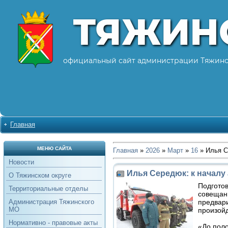
ТЯЖИН
официальный сайт администрации Тяжинс
Главная
МЕНЮ САЙТА
Главная
»
2026
»
Март
»
16
» Илья С
Новости
Илья Середюк: к началу
О Тяжинском округе
Подготов
Территориальные отделы
совещани
предвари
Администрация Тяжинского
МО
произойд
Нормативно - правовые акты
«До поло