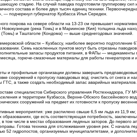
шающую стадию. На случай паводка подготовили группировку сил и
личного состава и более двух тысяч единиц техники. Первоочередн
», — подчеркнул губернатор Кузбасса Илья Середюк.
ого покрова на севере области на 13-23 см превышает нормативн
 Новокузнецке (река Томь) и в Мариинске (Кия) толщина льда нахо
(Томь) и Таштаголе (Кондома) — выше среднегодовых значений.
емеровской области – Кузбассу, наиболее вероятно подтопление 
азовании. Семь населенных пунктов могут быть отрезаны паводко
дополнительные запасы продуктов питания, в ФАПы — медикаменты
а месяца, горюче-смазочные материалы для работы генераторов и 
еты и профильные организации должны завершить предпаводковы
овке сооружений к пропуску паводковых вод: очистить от снега и н
ы ГТС, а также создать необходимый запас аварийных материалов.
оставе специалистов Сибирского управления Ростехнадзора, ГУ М
населения и территории Кузбасса, Верхне-Обского бассейнового во
нических сооружений на предмет их готовности к пропуску весенне
ивные мероприятия: уже распилено свыше 6,5 км льда из 11,9 км
х образованиях, где есть соответствующая потребность, заключены
 в том числе в местах образования ледяных заторов. До первого а
правы. Готова техника для отслеживания уровня рек. С начала ле
ью 52 гидропостов, организуемых муниципалитетами, и дополните