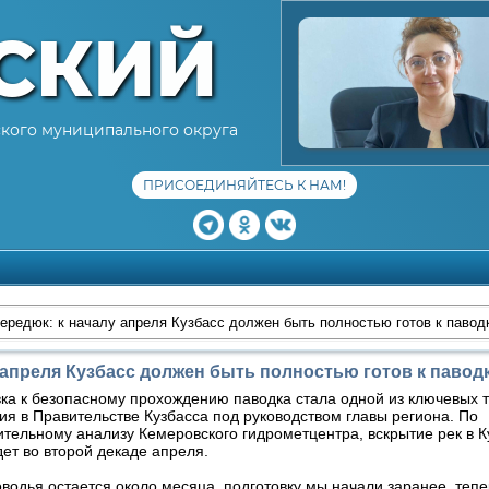
СКИЙ
кого муниципального округа
ПРИСОЕДИНЯЙТЕСЬ К НАМ!
ередюк: к началу апреля Кузбасс должен быть полностью готов к павод
 апреля Кузбасс должен быть полностью готов к павод
ка к безопасному прохождению паводка стала одной из ключевых 
я в Правительстве Кузбасса под руководством главы региона. По
тельному анализу Кемеровского гидрометцентра, вскрытие рек в К
ет во второй декаде апреля.
водья остается около месяца, подготовку мы начали заранее, теп