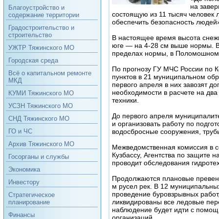
на завер
Благоустройство и
состоящую из 11 тысяч человек 
содержание территории
обеспечить безопасность людей
Градостроительство и
строительство
В настоящее время высота снежн
юге — на 4-28 см выше нормы. В
УЖТР Тяжинского МО
пределах нормы, в Поломошном 
Городская среда
По прогнозу ГУ МЧС России по К
Всё о капитальном ремонте
пунктов в 21 муниципальном обр
МКД
первого апреля в них завозят 
необходимости в расчете на дв
КУМИ Тяжинского МО
техники.
УСЗН Тяжинского МО
До первого апреля муниципалит
СНД Тяжинского МО
и организовать работу по подгот
водосбросные сооружения, труб
ГО и ЧС
Архив Тяжинского МО
Межведомственная комиссия в с
Кузбассу, Агентства по защите 
Госорганы и службы
проводит обследования гидротех
Экономика
Продолжаются плановые превент
Инвестору
м русел рек. В 12 муниципальны
проведение буровзрывных работ,
Стратегическое
ликвидированы все ледовые пере
планирование
наблюдение будет идти с помощ
Финансы
организаций.