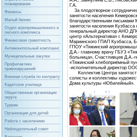
планирование
Г.А.
За плодотворное сотрудничес
Финансы
занятости населения Кемеровс
Малый бизнес
благодарственными письмами М
занятости населения Кузбасса 
Отдел агропромышленного и
генеральный директор АНО ДП
лесного комплекса
центр «Альтернатива» г. Кемеро
Финансовая грамотность
Мариинского ГПАП Кузбасса, Б
ГПОУ «Тяжинский агропромышл
Антимонопольный комплаенс
Д.А.- главному врачу ГБУЗ «Тя
Муниципальные закупки
больница», Счастливцев Д.А.-
«Тяжинский хлебоприёмный пун
Профилактика
-исполнительный директор ОО
правонарушений
Коллектив Центра занятости
Военная служба по контракту
солисты и коллективы художес
Дома культуры «Юбилейный».
Кадетское училище
Общественные организации
округа
Туризм
Организации для детей
Работа с населением
Наблюдательный совет
Вакансии