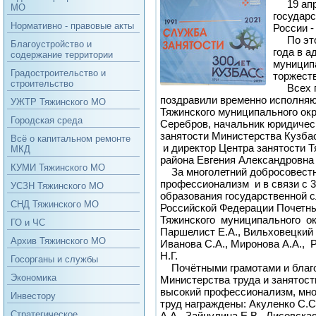
19 апр
МО
государ
Нормативно - правовые акты
России -
По этом
Благоустройство и
года в а
содержание территории
муницип
Градостроительство и
торжест
строительство
Всех п
поздравили временно исполня
УЖТР Тяжинского МО
Тяжинского муниципального ок
Городская среда
Серебров, начальник юридическ
занятости Министерства Кузба
Всё о капитальном ремонте
и директор Центра занятости 
МКД
района Евгения Александровн
КУМИ Тяжинского МО
За многолетний добросовестн
профессионализм и в связи с 3
УСЗН Тяжинского МО
образования государственной 
СНД Тяжинского МО
Российской Федерации Почетн
Тяжинского муниципального ок
ГО и ЧС
Паршелист Е.А., Вильховецкий С
Архив Тяжинского МО
Иванова С.А., Миронова А.А., 
Н.Г.
Госорганы и службы
Почётными грамотами и благ
Экономика
Министерства труда и занятост
высокий профессионализм, мно
Инвестору
труд награждены: Акуленко С.С
Стратегическое
А.А., Зайнулина Е.В., Лисовска