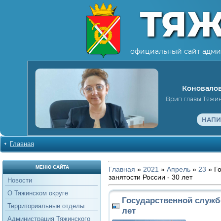
ТЯ
официальный сайт адми
Коновалов
Врип главы Тяжи
НАПИ
Главная
МЕНЮ САЙТА
Главная
»
2021
»
Апрель
»
23
» Го
занятости России - 30 лет
Новости
О Тяжинском округе
Государственной службе
Территориальные отделы
лет
Администрация Тяжинского