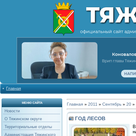
ТЯ
официальный сайт адми
Коновалов
Врип главы Тяжи
НАПИ
Главная
МЕНЮ САЙТА
Главная
»
2011
»
Сентябрь
»
20
»
Новости
ГОД ЛЕСОВ
О Тяжинском округе
Территориальные отделы
Администрация Тяжинского