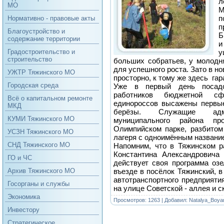
л
МО
п
Нормативно - правовые акты
п
Благоустройство и
Б
содержание территории
и
у
Градостроительство и
строительство
больших собратьев, у молодн
для успешного роста. Зато в н
УЖТР Тяжинского МО
просторно, к тому же здесь га
Городская среда
Уже в первый день посадо
работников бюджетной сф
Всё о капитальном ремонте
единороссов высажены первые
МКД
берёзы. Служащие адми
КУМИ Тяжинского МО
муниципального района пр
Олимпийском парке, разбитом
УСЗН Тяжинского МО
лагеря с одноимённым назван
СНД Тяжинского МО
Напомним, что в Тяжинском р
Константина Александровича
ГО и ЧС
действует своя программа озе
въезде в посёлок Тяжинский, в
Архив Тяжинского МО
автотранспортного предприяти
Госорганы и службы
на улице Советской - аллея и с
Экономика
Просмотров: 1263 | Добавил:
Natalya_Boya
Инвестору
Стратегическое