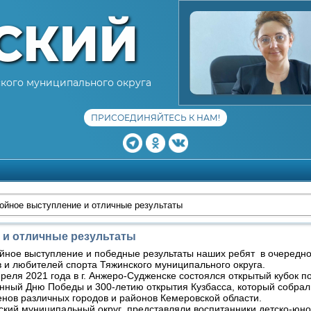
СКИЙ
кого муниципального округа
ПРИСОЕДИНЯЙТЕСЬ К НАМ!
ойное выступление и отличные результаты
 и отличные результаты
ное выступление и победные результаты наших ребят в очередно
 и любителей спорта Тяжинского муниципального округа.
я 2021 года в г. Анжеро-Судженске состоялся открытый кубок по
нный Дню Победы и 300-летию открытия Кузбасса, который собра
нов различных городов и районов Кемеровской области.
ий муниципальный округ представляли воспитанники детско-юн