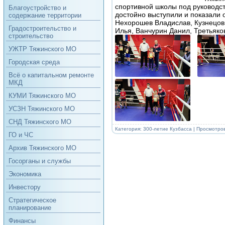
спортивной школы под руководс
Благоустройство и
достойно выступили и показали 
содержание территории
Нехорошев Владислав, Кузнецов 
Градостроительство и
Илья, Ванчурин Данил, Третьяко
строительство
УЖТР Тяжинского МО
Городская среда
Всё о капитальном ремонте
МКД
КУМИ Тяжинского МО
УСЗН Тяжинского МО
СНД Тяжинского МО
Категория:
300-летие Кузбасса
| Просмотров
ГО и ЧС
Архив Тяжинского МО
Госорганы и службы
Экономика
Инвестору
Стратегическое
планирование
Финансы