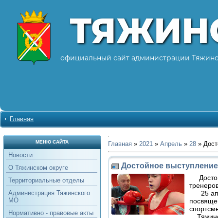
ТЯЖИН
официальный сайт администрации Тяжинс
Главная
МЕНЮ САЙТА
Главная
»
2021
»
Апрель
»
28
» Дост
Новости
Достойное выступление
О Тяжинском округе
Достой
Территориальные отделы
тренеров
25 апрел
Администрация Тяжинского
МО
посвяще
спортсме
Нормативно - правовые акты
Тяжинск