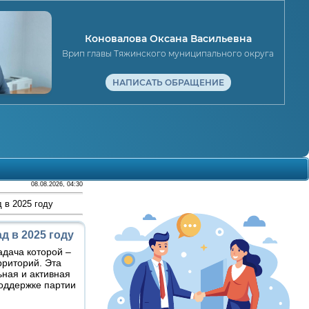
Коновалова Оксана Васильевна
Врип главы Тяжинского муниципального округа
НАПИСАТЬ ОБРАЩЕНИЕ
08.08.2026, 04:30
 в 2025 году
 в 2025 году
адача которой –
рриторий. Эта
ная и активная
оддержке партии