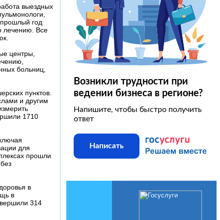
работа выездных
пульмонологи,
а прошлый год
о лечению. Все
юк.
ые центры,
ечению,
нных больниц,
Возникли трудности при
ведении бизнеса в регионе?
ерских пунктов.
слами и другим
измерить
Напишите, чтобы быстро получить
ершили 1710
ответ
включая
Написать
зации для
мплексах прошли
 без
доровья в
щь в
овершили 314