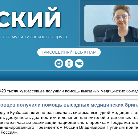
СКИЙ
кого муниципального округа
ПРИСОЕДИНЯЙТЕСЬ К НАМ!
420 тысяч кузбассовцев получили помощь выездных медицинских бригад
совцев получили помощь выездных медицинских бригад
оду в Кузбассе активно развивалась система выездной медицины, з
ть доступность диагностики и лечения для жителей отдаленных те
вляется частью реализации национального проекта «Продолжитель
 инициированного Президентом России Владимиром Путиным при п
 Россия».