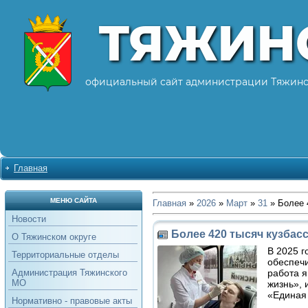
ТЯЖИН
официальный сайт администрации Тяжинс
Главная
МЕНЮ САЙТА
Главная
»
2026
»
Март
»
31
» Более 
Новости
Более 420 тысяч кузбас
О Тяжинском округе
В 2025 г
Территориальные отделы
обеспечи
работа я
Администрация Тяжинского
МО
жизнь»,
«Единая
Нормативно - правовые акты