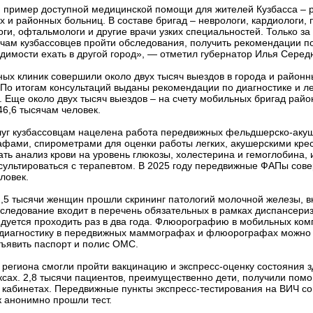
 пример доступной медицинской помощи для жителей Кузбасса – 
х и районных больниц. В составе бригад – неврологи, кардиологи, 
оги, офтальмологи и другие врачи узких специальностей. Только з
чам кузбассовцев пройти обследования, получить рекомендации п
одимости ехать в другой город», — отметил губернатор Илья Серед
ных клиник совершили около двух тысяч выездов в города и районн
 По итогам консультаций выданы рекомендации по диагностике и л
 Еще около двух тысяч выездов – на счету мобильных бригад райо
6,6 тысячам человек.
луг кузбассовцам нацелена работа передвижных фельдшерско-акуш
фами, спирометрами для оценки работы легких, акушерскими кре
ть анализ крови на уровень глюкозы, холестерина и гемоглобина, 
нсультироваться с терапевтом. В 2025 году передвижные ФАПы сов
ловек.
5 тысячи женщин прошли скрининг патологий молочной железы, 
следование входит в перечень обязательных в рамках диспансери
ндуется проходить раз в два года. Флюорографию в мобильных ко
и диагностику в передвижных маммографах и флюорографах можно
ъявить паспорт и полис ОМС.
й региона смогли пройти вакцинацию и экспресс-оценку состояния з
сах. 2,8 тысячи пациентов, преимущественно дети, получили помо
 кабинетах. Передвижные пункты экспресс-тестирования на ВИЧ с
к анонимно прошли тест.