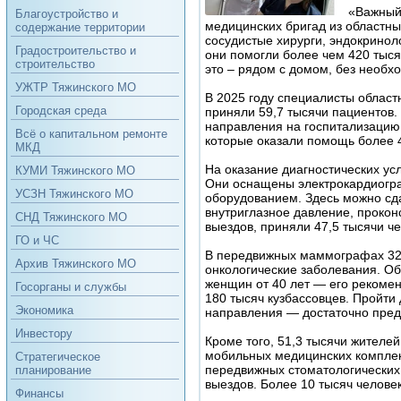
«Важный
Благоустройство и
медицинских бригад из областны
содержание территории
сосудистые хирурги, эндокринол
Градостроительство и
они помогли более чем 420 тыся
строительство
это – рядом с домом, без необх
УЖТР Тяжинского МО
В 2025 году специалисты област
Городская среда
приняли 59,7 тысячи пациентов.
направления на госпитализацию.
Всё о капитальном ремонте
которые оказали помощь более 4
МКД
На оказание диагностических ус
КУМИ Тяжинского МО
Они оснащены электрокардиогра
УСЗН Тяжинского МО
оборудованием. Здесь можно сда
внутриглазное давление, проко
СНД Тяжинского МО
выездов, приняли 47,5 тысячи че
ГО и ЧС
В передвижных маммографах 32,
Архив Тяжинского МО
онкологические заболевания. Об
женщин от 40 лет — его рекоме
Госорганы и службы
180 тысяч кузбассовцев. Пройт
Экономика
направления — достаточно пред
Инвестору
Кроме того, 51,3 тысячи жителе
мобильных медицинских комплек
Стратегическое
передвижных стоматологических
планирование
выездов. Более 10 тысяч челове
Финансы