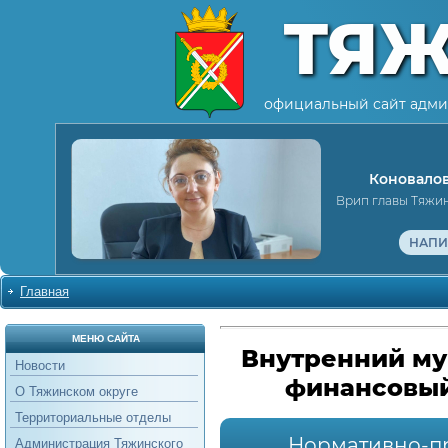
ТЯ
официальный сайт адми
Коновалов
Врип главы Тяжи
НАПИ
Главная
МЕНЮ САЙТА
Внутренний м
Новости
финансовый
О Тяжинском округе
Территориальные отделы
Нормативно-п
Администрация Тяжинского