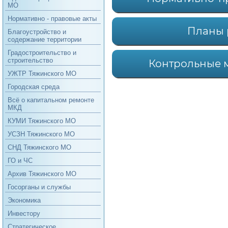
МО
Нормативно - правовые акты
Планы 
Благоустройство и
содержание территории
Градостроительство и
строительство
Контрольные 
УЖТР Тяжинского МО
Городская среда
Всё о капитальном ремонте
МКД
КУМИ Тяжинского МО
УСЗН Тяжинского МО
СНД Тяжинского МО
ГО и ЧС
Архив Тяжинского МО
Госорганы и службы
Экономика
Инвестору
Стратегическое