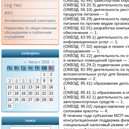
(ОКВЭД: 52.44) транспортная обра
(ОКВЭД: 53.20.3) деятельность ку
СНД ТМО
(ОКВЭД: 56.10) деятельность рест
ЖКХ
продуктов питания — 3;
(ОКВЭД: 56.29) деятельность пре
Антимонопольный комплаенс
питания по прочим видам организ
(ОКВЭД: 62.01) разработка компь
Нормативы по общественным
обеспечения — 1;
обсуждениям и публичным
слушаниям
(ОКВЭД: 63.99.1) деятельность п
информационных услуг — 1;
(ОКВЭД: 77.32) аренда и лизинг 
оборудования — 1;
КАЛЕНДАРЬ
(ОКВЭД: 81.22) деятельность по о
и нежилых помещений прочая — 
«
Август 2026
»
(ОКВЭД: 81.29.2) подметание улиц
Пн
Вт
Ср
Чт
Пт
Сб
Вс
(ОКВЭД: 82.99) деятельность по 
вспомогательных услуг для бизнес
1
2
группировки — 2;
3
4
5
6
7
8
9
(ОКВЭД: 85.41) образование допо
10
11
12
13
14
15
16
1;
(ОКВЭД: 85.41.1) образование в о
17
18
19
20
21
22
23
(ОКВЭД: 85.42.1) деятельность ш
24
25
26
27
28
29
30
автотранспортных средств — 1;
(ОКВЭД: 96.02) предоставление у
31
салонами красоты — 4;
В течении года субъектам МСП о
консультационная поддержка физ
ПОИСК
специальный налоговый режим «