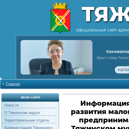
ТЯ
официальный сайт адми
Коновалов
Врип главы Тяжи
НАПИ
Главная
МЕНЮ САЙТА
Информация
Новости
развития мало
О Тяжинском округе
предпринима
Территориальные отделы
Тяжинском му
Администрация Тяжинского