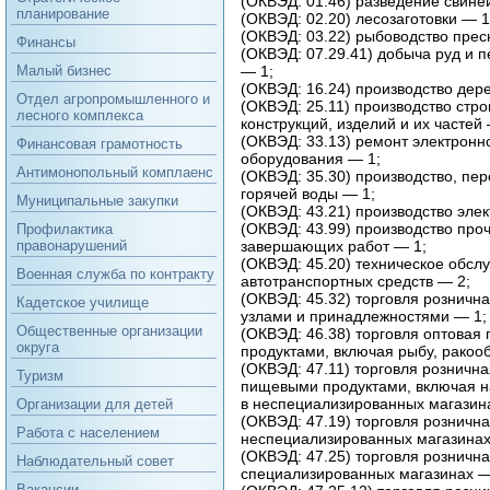
(ОКВЭД: 01.46) разведение свиней
планирование
(ОКВЭД: 02.20) лесозаготовки — 1
(ОКВЭД: 03.22) рыбоводство прес
Финансы
(ОКВЭД: 07.29.41) добыча руд и 
— 1;
Малый бизнес
(ОКВЭД: 16.24) производство дер
Отдел агропромышленного и
(ОКВЭД: 25.11) производство стр
лесного комплекса
конструкций, изделий и их частей 
(ОКВЭД: 33.13) ремонт электронно
Финансовая грамотность
оборудования — 1;
Антимонопольный комплаенс
(ОКВЭД: 35.30) производство, пе
горячей воды — 1;
Муниципальные закупки
(ОКВЭД: 43.21) производство эле
(ОКВЭД: 43.99) производство про
Профилактика
завершающих работ — 1;
правонарушений
(ОКВЭД: 45.20) техническое обсл
Военная служба по контракту
автотранспортных средств — 2;
(ОКВЭД: 45.32) торговля розничн
Кадетское училище
узлами и принадлежностями — 1;
Общественные организации
(ОКВЭД: 46.38) торговля оптова
округа
продуктами, включая рыбу, ракоо
(ОКВЭД: 47.11) торговля розничн
Туризм
пищевыми продуктами, включая н
в неспециализированных магазин
Организации для детей
(ОКВЭД: 47.19) торговля рознична
Работа с населением
неспециализированных магазинах
(ОКВЭД: 47.25) торговля розничн
Наблюдательный совет
специализированных магазинах —
Вакансии