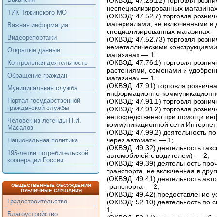
(ОКВЭД: 47.25.12) торговля розни
неспециализированных магазинах
ТИК Тяжинского МО
(ОКВЭД: 47.52.7) торговля розни
материалами, не включенными в д
Важная информация
специализированных магазинах —
Видеорепортажи
(ОКВЭД: 47.52.73) торговля розн
неметаллическими конструкциями
Открытые данные
магазинах — 1;
(ОКВЭД: 47.76.1) торговля рознич
Контрольная деятельность
растениями, семенами и удобрен
Обращение граждан
магазинах — 1;
(ОКВЭД: 47.91) торговля рознична
Муниципальная служба
информационно-коммуникационно
Портал государственной
(ОКВЭД: 47.91.1) торговля рознич
гражданской службы
(ОКВЭД: 47.91.2) торговля розни
непосредственно при помощи ин
Человек из легенды Н.И.
коммуникационной сети Интернет
Масалов
(ОКВЭД: 47.99.2) деятельность п
через автоматы — 1;
Национальная политика
(ОКВЭД: 49.32) деятельность так
195-летие потребительской
автомобилей с водителем) — 2;
кооперации России
(ОКВЭД: 49.39) деятельность проч
транспорта, не включенная в друг
(ОКВЭД: 49.41) деятельность авт
транспорта — 2;
ОБЩЕСТВЕННЫЕ ОБСУЖДЕНИЯ
ПУБЛИЧНЫЕ СЛУШАНИЯ
(ОКВЭД: 49.42) предоставление у
Градостроительство
(ОКВЭД: 52.10) деятельность по
1;
Благоустройство