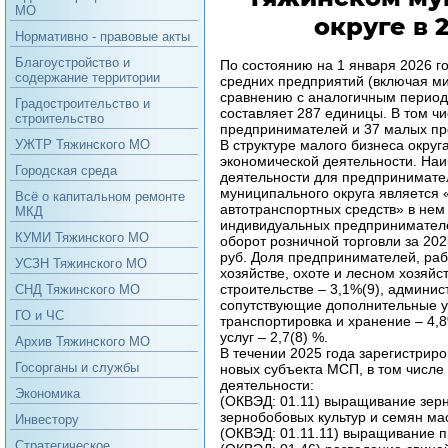
МО
округе в 
Нормативно - правовые акты
Благоустройство и
По состоянию на 1 января 2026 г
содержание территории
средних предприятий (включая м
сравнению с аналогичным период
Градостроительство и
составляет 287 единицы. В том ч
строительство
предпринимателей и 37 малых пр
В структуре малого бизнеса округ
УЖТР Тяжинского МО
экономической деятельности. На
Городская среда
деятельности для предпринимате
муниципального округа является 
Всё о капитальном ремонте
автотранспортных средств» в нем
МКД
индивидуальных предпринимателей
КУМИ Тяжинского МО
оборот розничной торговли за 202
руб. Доля предпринимателей, ра
УСЗН Тяжинского МО
хозяйстве, охоте и лесном хозяйст
строительстве – 3,1%(9), админис
СНД Тяжинского МО
сопутствующие дополнительные ус
ГО и ЧС
транспортировка и хранение – 4,
услуг – 2,7(8) %.
Архив Тяжинского МО
В течении 2025 года зарегистриров
Госорганы и службы
новых субъекта МСП, в том числе
деятельности:
Экономика
(ОКВЭД: 01.11) выращивание зерн
зернобобовых культур и семян мас
Инвестору
(ОКВЭД: 01.11.11) выращивание 
Стратегическое