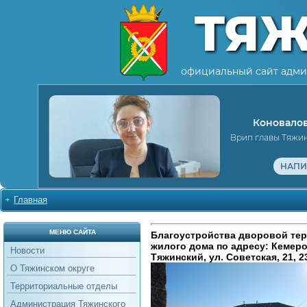
ТЯ
официальный сайт адми
Коновалов
Врип главы Тяжи
НАПИ
Главная
МЕНЮ САЙТА
Благоустройства дворовой те
жилого дома по адресу: Кемеров
Новости
Тяжинский, ул. Советская, 21, 23
О Тяжинском округе
Территориальные отделы
Администрация Тяжинского