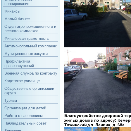
планирование
Финансы
Малый бизнес
Отдел агропромышленного и
лесного комплекса
Финансовая грамотность
Антимонопольный комплаенс
Муниципальные закупки
Профилактика
правонарушений
Военная служба по контракту
Кадетское училище
Общественные организации
округа
Туризм
Организации для детей
Благоустройство дворовой те
Работа с населением
жилых домов по адресу: Кемеро
Наблюдательный совет
Тяжинский,ул. Ленина, д. 68а
Вакансии