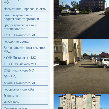
МО
Нормативно - правовые акты
Благоустройство и
содержание территории
Градостроительство и
строительство
УЖТР Тяжинского МО
Городская среда
Всё о капитальном ремонте
МКД
КУМИ Тяжинского МО
УСЗН Тяжинского МО
СНД Тяжинского МО
ГО и ЧС
Архив Тяжинского МО
Госорганы и службы
Экономика
Инвестору
Стратегическое