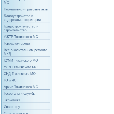
МО
Нормативно - правовые акты
Благоустройство и
содержание территории
Градостроительство и
строительство
УЖТР Тяжинского МО
Городская среда
Всё о капитальном ремонте
МКД
КУМИ Тяжинского МО
УСЗН Тяжинского МО
СНД Тяжинского МО
ГО и ЧС
Архив Тяжинского МО
Госорганы и службы
Экономика
Инвестору
Стратегическое