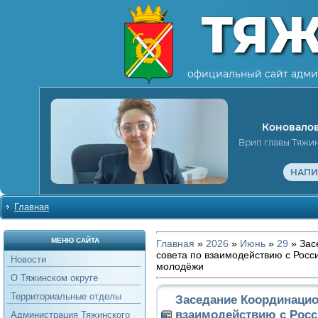
ТЯ
официальный сайт адми
Коновалов
Врип главы Тяжи
НАПИ
Главная
МЕНЮ САЙТА
Главная
»
2026
»
Июнь
»
29
» Зас
совета по взаимодействию с Росс
Новости
молодёжи
О Тяжинском округе
Территориальные отделы
Заседание Координацио
взаимодействию с Рос
Администрация Тяжинского