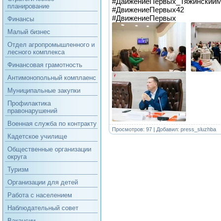
#ДаижениеПервых_Тяжинский
планирование
#ДвижениеПервых42
#ДвижениеПервых
Финансы
Малый бизнес
Отдел агропромышленного и
лесного комплекса
Финансовая грамотность
Антимонопольный комплаенс
Муниципальные закупки
Профилактика
правонарушений
Военная служба по контракту
Просмотров: 97 | Добавил:
press_sluzhba
Кадетское училище
Общественные организации
округа
Туризм
Организации для детей
Работа с населением
Наблюдательный совет
Вакансии