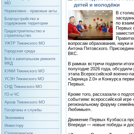
МО
детей и молодёжи
Нормативно - правовые акты
В столи
заседан
Благоустройство и
по взаи
содержание территории
Первых 
Градостроительство и
замести
строительство
Правите
вопросам образования, науки и
УЖТР Тяжинского МО
Антона Пятовского. Присоедин
Городская среда
ВКС.
Всё о капитальном ремонте
В рамках встречи подвели итог
МКД
полугодие 2026 года, обсудили
КУМИ Тяжинского МО
этапа Всероссийской военно-па
«Зарница 2.0» и Конкурса пер
УСЗН Тяжинского МО
Первых.
СНД Тяжинского МО
Кроме того, рассказали о подг
ГО и ЧС
событиям: всероссийской игре
Архив Тяжинского МО
региональному форуму семейн
Любимые».
Госорганы и службы
Экономика
Движение Первых Кузбасса про
Впереди — новые победы и до
Инвестору
Стратегическое