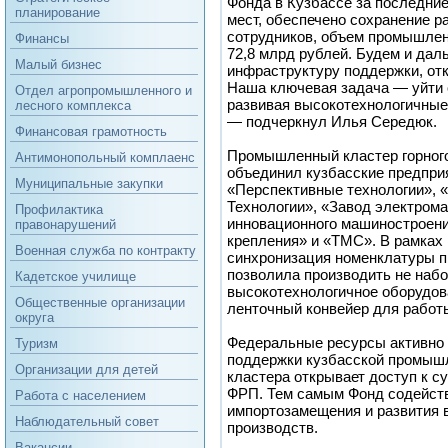
Фонда в Кузбассе за последние
планирование
мест, обеспечено сохранение р
сотрудников, объем промышлен
Финансы
72,8 млрд рублей. Будем и да
Малый бизнес
инфраструктуру поддержки, отк
Наша ключевая задача — уйти 
Отдел агропромышленного и
развивая высокотехнологичные
лесного комплекса
— подчеркнул Илья Середюк.
Финансовая грамотность
Промышленный кластер горног
Антимонопольный комплаенс
объединил кузбасские предприя
Муниципальные закупки
«Перспективные технологии», 
Технологии», «Завод электром
Профилактика
инновационного машиностроени
правонарушений
крепления» и «ТМС». В рамках
Военная служба по контракту
синхронизация номенклатуры п
позволила производить не набо
Кадетское училище
высокотехнологичное оборудова
Общественные организации
ленточный конвейер для работ
округа
Федеральные ресурсы активно
Туризм
поддержки кузбасской промышл
Организации для детей
кластера открывает доступ к с
ФРП. Тем самым Фонд содейст
Работа с населением
импортозамещения и развития 
Наблюдательный совет
производств.
Вакансии