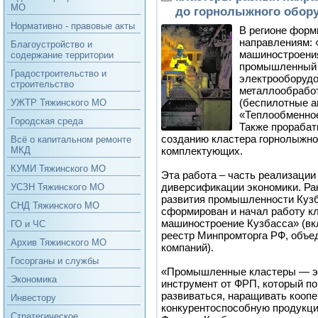
МО
до горнолыжного обор
Нормативно - правовые акты
В регионе форм
направлениям: 
Благоустройство и
машиностроени
содержание территории
промышленный 
Градостроительство и
электрооборудо
строительство
металлообрабо
(беспилотные а
УЖТР Тяжинского МО
«Теплообменное
Городская среда
Также прорабат
созданию кластера горнолыжно
Всё о капитальном ремонте
комплектующих.
МКД
КУМИ Тяжинского МО
Эта работа – часть реализации
диверсификации экономики. Ра
УСЗН Тяжинского МО
развития промышленности Куз
СНД Тяжинского МО
сформирован и начал работу к
машиностроение Кузбасса» (в
ГО и ЧС
реестр Минпромторга РФ, объе
Архив Тяжинского МО
компаний).
Госорганы и службы
«Промышленные кластеры — э
Экономика
инструмент от ФРП, который п
развиваться, наращивать кооп
Инвестору
конкурентоспособную продукци
Стратегическое