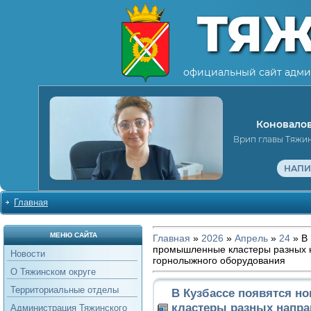
ТЯ
официальный сайт адми
Коновалов
Врип главы Тяжи
НАПИ
Главная
МЕНЮ САЙТА
Главная
»
2026
»
Апрель
»
24
» В 
промышленные кластеры разных 
Новости
горнолыжного оборудования
О Тяжинском округе
Территориальные отделы
В Кузбассе появятся 
кластеры разных напра
Администрация Тяжинского