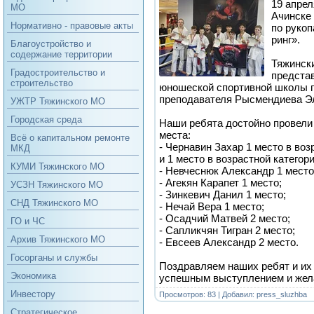
19 апрел
МО
Ачинске
Нормативно - правовые акты
по руко
ринг».
Благоустройство и
содержание территории
Тяжинск
Градостроительство и
представ
строительство
юношеской спортивной школы п
преподавателя Рысмендиева Э
УЖТР Тяжинского МО
Городская среда
Наши ребята достойно провели 
места:
Всё о капитальном ремонте
- Чернавин Захар 1 место в воз
МКД
и 1 место в возрастной категори
КУМИ Тяжинского МО
- Невчеснюк Александр 1 место
- Агекян Карапет 1 место;
УСЗН Тяжинского МО
- Зинкевич Данил 1 место;
СНД Тяжинского МО
- Нечай Вера 1 место;
- Осадчий Матвей 2 место;
ГО и ЧС
- Сапликчян Тигран 2 место;
Архив Тяжинского МО
- Евсеев Александр 2 место.
Госорганы и службы
Поздравляем наших ребят и их 
Экономика
успешным выступлением и жел
Инвестору
Просмотров: 83 | Добавил:
press_sluzhba
Стратегическое