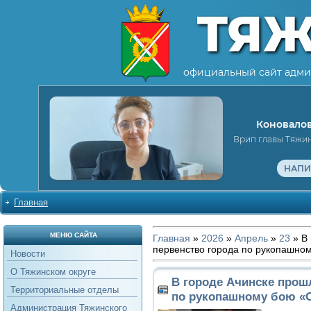
ТЯ
официальный сайт адми
Коновалов
Врип главы Тяжи
НАПИ
Главная
МЕНЮ САЙТА
Главная
»
2026
»
Апрель
»
23
» В 
первенство города по рукопашно
Новости
О Тяжинском округе
В городе Ачинске прош
Территориальные отделы
по рукопашному бою «
Администрация Тяжинского