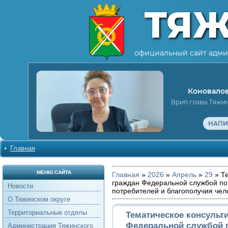
ТЯ
официальный сайт адми
Коновалов
Врип главы Тяжи
НАПИ
Главная
МЕНЮ САЙТА
Главная
»
2026
»
Апрель
»
29
» Те
граждан Федеральной службой по
Новости
потребителей и благополучия чел
О Тяжинском округе
Территориальные отделы
Тематическое консульт
Федеральной службой п
Администрация Тяжинского