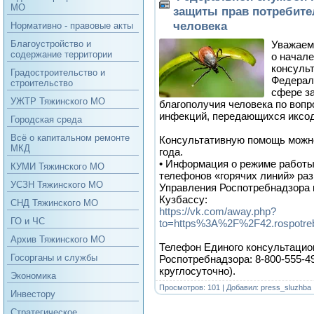
МО
защиты прав потребите
человека
Нормативно - правовые акты
Уважаем
Благоустройство и
содержание территории
о начале
консуль
Градостроительство и
Федерал
строительство
сфере з
УЖТР Тяжинского МО
благополучия человека по воп
инфекций, передающихся иксо
Городская среда
Всё о капитальном ремонте
Консультативную помощь можно
МКД
года.
• Информация о режиме работы
КУМИ Тяжинского МО
телефонов «горячих линий» ра
УСЗН Тяжинского МО
Управления Роспотребнадзора 
Кузбассу:
СНД Тяжинского МО
https://vk.com/away.php?
ГО и ЧС
to=https%3A%2F%2F42.rospotr
Архив Тяжинского МО
Телефон Единого консультацио
Госорганы и службы
Роспотребнадзора: 8-800-555-4
круглосуточно).
Экономика
Просмотров: 101 | Добавил:
press_sluzhba
Инвестору
Стратегическое