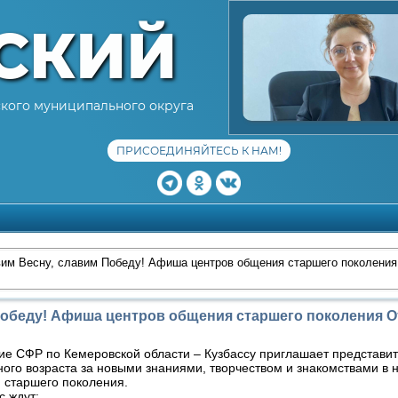
СКИЙ
кого муниципального округа
ПРИСОЕДИНЯЙТЕСЬ К НАМ!
им Весну, славим Победу! Афиша центров общения старшего поколени
Победу! Афиша центров общения старшего поколения 
ие СФР по Кемеровской области – Кузбассу приглашает представи
ого возраста за новыми знаниями, творчеством и знакомствами в
 старшего поколения.
с ждут: