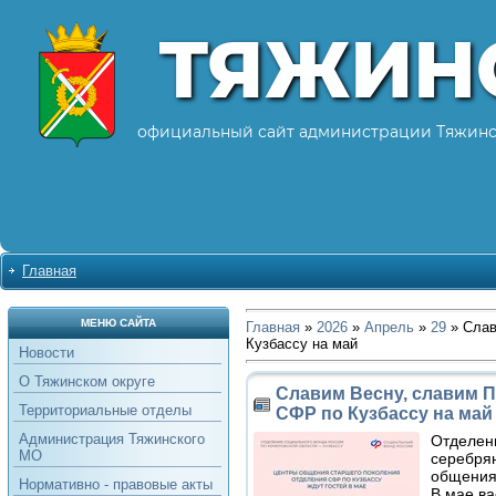
ТЯЖИН
официальный сайт администрации Тяжинс
Главная
МЕНЮ САЙТА
Главная
»
2026
»
Апрель
»
29
» Слав
Кузбассу на май
Новости
О Тяжинском округе
Славим Весну, славим 
Территориальные отделы
СФР по Кузбассу на май
Администрация Тяжинского
Отделен
МО
серебрян
общения
Нормативно - правовые акты
В мае ва