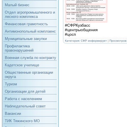
Малый бизнес
Отдел агропромышленного и
лесного комплекса
Финансовая грамотность
#СФРКузбасс
#центрыобщения
Антимонопольный комплаенс
#цосп
Муниципальные закупки
Категория:
СФР информирует
| Просмотров:
Профилактика
правонарушений
Военная служба по контракту
Кадетское училище
Общественные организации
округа
Туризм
Организации для детей
Работа с населением
Наблюдательный совет
Вакансии
ТИК Тяжинского МО