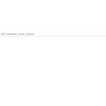
 198 | Добавил:
press_sluzhba