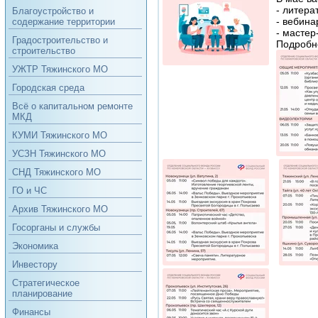
- литера
Благоустройство и
- вебина
содержание территории
- мастер
Градостроительство и
Подробне
строительство
УЖТР Тяжинского МО
Городская среда
Всё о капитальном ремонте
МКД
КУМИ Тяжинского МО
УСЗН Тяжинского МО
СНД Тяжинского МО
ГО и ЧС
Архив Тяжинского МО
Госорганы и службы
Экономика
Инвестору
Стратегическое
планирование
Финансы