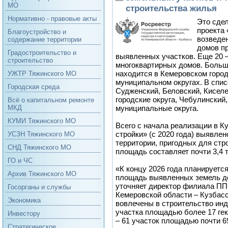
МО
строительства жилья
Нормативно - правовые акты
Это сде
проекта 
Благоустройство и
возведе
содержание территории
домов п
Градостроительство и
выявленных участков. Еще 20 –
строительство
многоквартирных домов. Больш
находится в Кемеровском горо
УЖТР Тяжинского МО
муниципальном округах. В спи
Городская среда
Судженский, Беловский, Кисел
городские округа, Чебулинский
Всё о капитальном ремонте
муниципальные округа.
МКД
КУМИ Тяжинского МО
Всего с начала реализации в К
стройки» (с 2020 года) выявлен
УСЗН Тяжинского МО
территории, пригодных для стр
СНД Тяжинского МО
площадь составляет почти 3,4 
ГО и ЧС
«К концу 2026 года планируетс
Архив Тяжинского МО
площадь выявленных земель до 
уточняет директор филиала ПП
Госорганы и службы
Кемеровской области – Кузбас
Экономика
вовлечены в строительство ин
участка площадью более 17 гек
Инвестору
– 61 участок площадью почти 69
Стратегическое