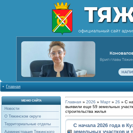
ТЯ
официальный сайт адми
Коновалов
Врип главы Тяжи
НАПИ
Главная
МЕНЮ САЙТА
Главная
»
2026
»
Март
»
26
» С на
выявили еще 59 земельных участк
Новости
строительства жилья
О Тяжинском округе
Территориальные отделы
С начала 2026 года в К
земельных участков и 
Администрация Тяжинского