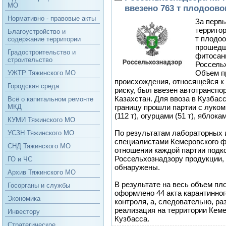
МО
ввезено 763 т плодоов
Нормативно - правовые акты
За первы
террито
Благоустройство и
т плодо
содержание территории
прошедш
Градостроительство и
фитосани
строительство
Россель
Объем п
УЖТР Тяжинского МО
происхождения, относящейся к
Городская среда
риску, был ввезен автотранспо
Казахстан. Для ввоза в Кузбас
Всё о капитальном ремонте
границу прошли партии с луком
МКД
(112 т), огурцами (51 т), яблокам
КУМИ Тяжинского МО
По результатам лабораторных 
УСЗН Тяжинского МО
специалистами Кемеровского
СНД Тяжинского МО
отношении каждой партии подк
Россельхознадзору продукции,
ГО и ЧС
обнаружены.
Архив Тяжинского МО
В результате на весь объем п
Госорганы и службы
оформлено 44 акта карантинно
Экономика
контроля, а, следовательно, р
реализация на территории Кем
Инвестору
Кузбасса.
Стратегическое