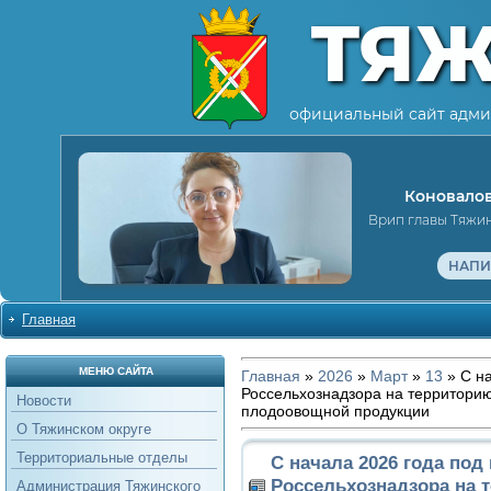
ТЯ
официальный сайт адми
Коновалов
Врип главы Тяжи
НАПИ
Главная
МЕНЮ САЙТА
Главная
»
2026
»
Март
»
13
» С на
Россельхознадзора на территорию
Новости
плодоовощной продукции
О Тяжинском округе
Территориальные отделы
С начала 2026 года под
Россельхознадзора на 
Администрация Тяжинского