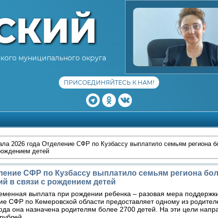
СКИЙ
кого муниципального округа
ПРИСОЕДИНЯЙТЕСЬ К НАМ!
ала 2026 года Отделение СФР по Кузбассу выплатило семьям региона б
рождением детей
еление СФР по Кузбассу выплатило семьям региона бол
й в связи с рождением детей
еменная выплата при рождении ребенка – разовая мера поддержки
е СФР по Кемеровской области предоставляет одному из родителе
ода она назначена родителям более 2700 детей. На эти цели напр
рублей.