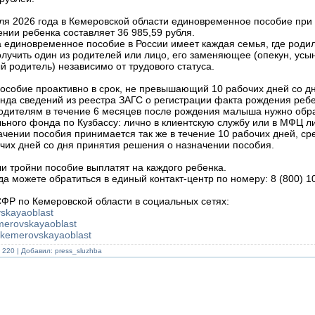
ля 2026 года в Кемеровской области единовременное пособие при
нии ребенка составляет 36 985,59 рубля.
 единовременное пособие в России имеет каждая семья, где родил
лучить один из родителей или лицо, его заменяющее (опекун, усы
 родитель) независимо от трудового статуса.
особие проактивно в срок, не превышающий 10 рабочих дней со дн
да сведений из реестра ЗАГС о регистрации факта рождения ребе
ителям в течение 6 месяцев после рождения малыша нужно обра
ного фонда по Кузбассу: лично в клиентскую службу или в МФЦ л
ачении пособия принимается так же в течение 10 рабочих дней, ср
чих дней со дня принятия решения о назначении пособия.
и тройни пособие выплатят на каждого ребенка.
гда можете обратиться в единый контакт-центр по номеру: 8 (800) 1
ФР по Кемеровской области в социальных сетях:
vskayaoblast
emerovskayaoblast
fr.kemerovskayaoblast
 220 | Добавил:
press_sluzhba