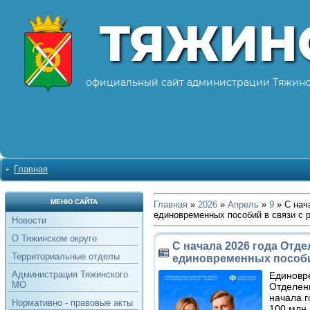
ТЯЖИН
официальный сайт администрации Тяжинс
Главная
МЕНЮ САЙТА
Главная
»
2026
»
Апрель
»
9
» С нач
единовременных пособий в связи с 
Новости
О Тяжинском округе
С начала 2026 года Отд
Территориальные отделы
единовременных пособи
Администрация Тяжинского
Единовр
МО
Отделени
начала г
Нормативно - правовые акты
100 млн 