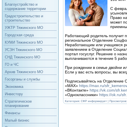
Благоустройство и
С февра
содержание территории
усыновле
Градостроительство и
Право на
строительство
может по
приемный
УЖТР Тяжинского МО
Городская среда
Работающий родитель получит п
региональное Отделение Соцфон
КУМИ Тяжинского МО
Неработающим или учащимся род
заявлением в Отделение Социаль
УСЗН Тяжинского МО
портал госуслуг. Решение о назн
СНД Тяжинского МО
выплачиваются в течение 5 рабо
ГО и ЧС
При рождении в семье двойни ил
Если у вас есть вопросы, вы все
Архив Тяжинского МО
Госорганы и службы
Подписывайтесь на Отделение С
«MAX»
https://max.ru/sfr_kemero
Экономика
«ВКонтакте»
https://vk.com/sfr.k
Инвестору
«Одноклассники»
https://ok.ru/s
Стратегическое
Категория:
СФР информирует
| Просмотров:
планирование
Финансы
Малый бизнес