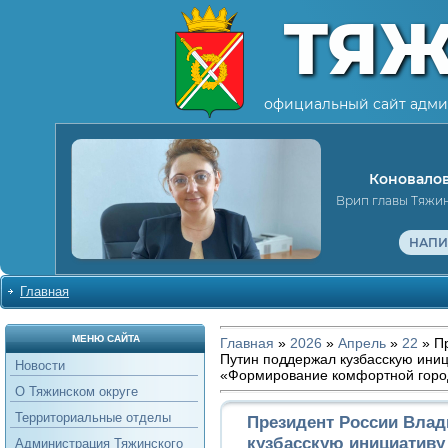
ТЯ
официальный сайт адми
Коновалов
Врип главы Тяжи
НАПИ
Главная
МЕНЮ САЙТА
Главная
»
2026
»
Апрель
»
22
» П
Путин поддержал кузбасскую ини
Новости
«Формирование комфортной горо
О Тяжинском округе
Территориальные отделы
Президент России Вла
кузбасскую инициативу
Администрация Тяжинского