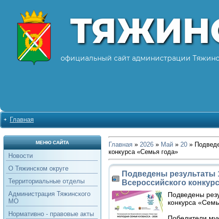
ТЯЖИН
официальный сайт администрации Тяжинс
Главная
МЕНЮ САЙТА
Главная
»
2026
»
Май
»
20
» Подведе
конкурса «Семья года»
Новости
О Тяжинском округе
Подведены результаты 1
Территориальные отделы
Всероссийского конкурс
Администрация Тяжинского
Подведены резу
МО
конкурса «Семь
Нормативно - правовые акты
Победители мун