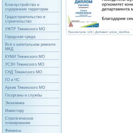
оргкомитет кон
Благоустройство и
департамента м
содержание территории
Градостроительство и
Благодарим сем
строительство
УЖТР Тяжинского МО
Просмотров: 126 | Добавил:
press_sluzhba
Городская среда
Всё о капитальном ремонте
МКД
КУМИ Тяжинского МО
УСЗН Тяжинского МО
СНД Тяжинского МО
ГО и ЧС
Архив Тяжинского МО
Госорганы и службы
Экономика
Инвестору
Стратегическое
планирование
Финансы