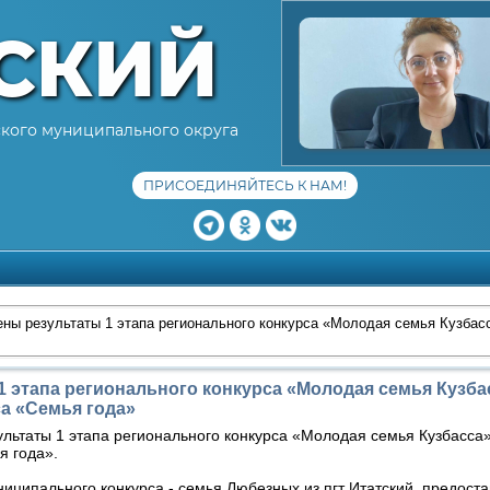
СКИЙ
кого муниципального округа
ПРИСОЕДИНЯЙТЕСЬ К НАМ!
ны результаты 1 этапа регионального конкурса «Молодая семья Кузбас
 этапа регионального конкурса «Молодая семья Кузба
а «Семья года»
льтаты 1 этапа регионального конкурса «Молодая семья Кузбасса
я года».
иципального конкурса - семья Любезных из пгт Итатский, предоста