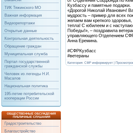
от Отделения Соцфонда по Кем
Кузбассу и памятные подарки.
ТИК Тяжинского МО
«Дорогой Николай Иванович! Ва
мудрость – пример для всех по
Важная информация
желаем вам крепкого здоровья,
Видеорепортажи
тепла! С юбилеем и с наступа
Победы!», – поздравила ветера
Открытые данные
управляющего Отделением СФР
Контрольная деятельность
Анна Еремина.
Обращение граждан
#CФРКузбасс
Муниципальная служба
#ветераны
Портал государственной
Категория:
СФР информирует
| Просмотров
гражданской службы
Человек из легенды Н.И.
Масалов
Национальная политика
195-летие потребительской
кооперации России
ОБЩЕСТВЕННЫЕ ОБСУЖДЕНИЯ
ПУБЛИЧНЫЕ СЛУШАНИЯ
Градостроительство
Благоустройство