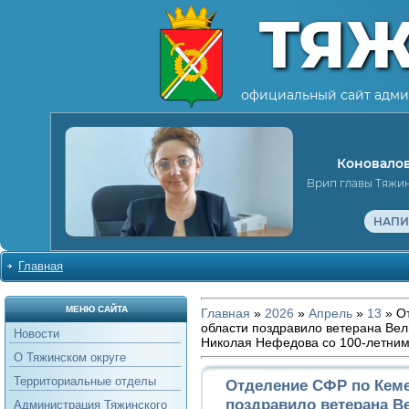
ТЯ
официальный сайт адми
Коновалов
Врип главы Тяжи
НАПИ
Главная
МЕНЮ САЙТА
Главная
»
2026
»
Апрель
»
13
» О
области поздравило ветерана Ве
Новости
Николая Нефедова со 100-летни
О Тяжинском округе
Территориальные отделы
Отделение СФР по Кем
поздравило ветерана В
Администрация Тяжинского