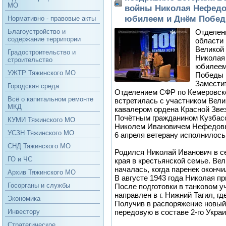
МО
войны Николая Нефедов
юбилеем и Днём Побе
Нормативно - правовые акты
Отделен
Благоустройство и
содержание территории
области
Великой
Градостроительство и
Николая
строительство
юбилеем
УЖТР Тяжинского МО
Победы
Замести
Городская среда
Отделением СФР по Кемеровск
Всё о капитальном ремонте
встретилась с участником Вели
МКД
кавалером ордена Красной Зве
Почётным гражданином Кузбасс
КУМИ Тяжинского МО
Николем Ивановичем Нефедов
УСЗН Тяжинского МО
6 апреля ветерану исполнилось 
СНД Тяжинского МО
Родился Николай Иванович в с
ГО и ЧС
края в крестьянской семье. Ве
началась, когда паренек окончи
Архив Тяжинского МО
В августе 1943 года Николая п
Госорганы и службы
После подготовки в танковом у
направлен в г. Нижний Тагил, г
Экономика
Получив в распоряжение новый 
передовую в составе 2-го Украи
Инвестору
Стратегическое