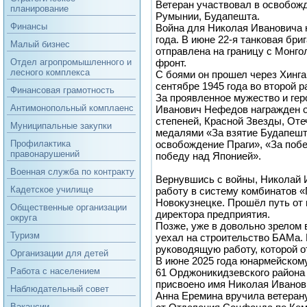
Ветеран участвовал в освобож
планирование
Румынии, Будапешта.
Финансы
Война для Николая Ивановича н
года. В июне 22-я танковая бри
Малый бизнес
отправлена на границу с Монго
фронт.
Отдел агропромышленного и
лесного комплекса
С боями он прошел через Хинга
сентябре 1945 года во второй 
Финансовая грамотность
За проявленное мужество и гер
Антимонопольный комплаенс
Иванович Нефедов награжден ор
степеней, Красной Звезды, Оте
Муниципальные закупки
медалями «За взятие Будапешта
освобождение Праги», «За побе
Профилактика
правонарушений
победу над Японией».
Военная служба по контракту
Вернувшись с войны, Николай 
Кадетское училище
работу в систему комбинатов 
Новокузнецке. Прошёл путь от
Общественные организации
директора предприятия.
округа
Позже, уже в довольно зрелом 
Туризм
уехал на строительство БАМа. 
руководящую работу, которой от
Организации для детей
В июне 2025 года юнармейско
Работа с населением
61 Орджоникидзевского района
присвоено имя Николая Ивано
Наблюдательный совет
Анна Еремина вручила ветеран
Вакансии