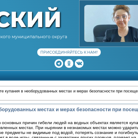
СКИЙ
кого муниципального округа
ПРИСОЕДИНЯЙТЕСЬ К НАМ!
те купания в необорудованных местах и мерах безопасности при посещ
оборудованных местах и мерах безопасности при посе
 основных причин гибели людей на водных объектах является купа
вленных местах. При нырянии в незнакомых местах можно ударить
е предметы не видимые под водой, потерять сознание и погибнуть
ет в воде игры, связанные с захватами других пловцов, плавает на 