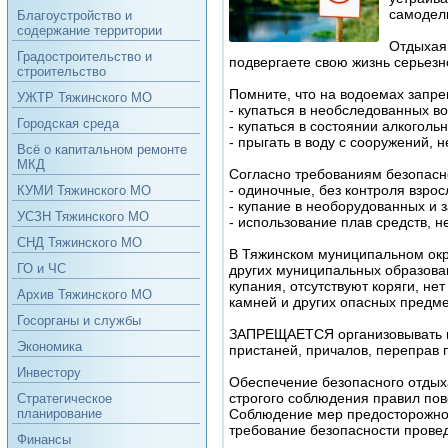
самодел
Благоустройство и
содержание территории
Отдыхая 
Градостроительство и
подвергаете свою жизнь серьезн
строительство
Помните, что на водоемах запр
УЖТР Тяжинского МО
- купаться в необследованных в
Городская среда
- купаться в состоянии алкоголь
- прыгать в воду с сооружений, 
Всё о капитальном ремонте
МКД
Согласно требованиям безопасн
- одиночные, без контроля взрос
КУМИ Тяжинского МО
- купание в необорудованных и
УСЗН Тяжинского МО
- использование плав средств, 
СНД Тяжинского МО
В Тяжинском муниципальном окру
ГО и ЧС
других муниципальных образован
купания, отсутствуют коряги, не
Архив Тяжинского МО
камней и других опасных предме
Госорганы и службы
ЗАПРЕЩАЕТСЯ организовывать и 
Экономика
пристаней, причалов, переправ 
Инвестору
Обеспечение безопасного отдыха
строгого соблюдения правил по
Стратегическое
Соблюдение мер предосторожност
планирование
требование безопасности прове
Финансы