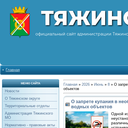
ТЯЖИН
официальный сайт администрации Тяжинс
Главная
МЕНЮ САЙТА
Главная
»
2026
»
Июнь
»
8
» О запре
объектов
Новости
О Тяжинском округе
О запрете купания в не
Территориальные отделы
водных объектов
Администрация Тяжинского
Одной из
МО
неустано
различны
Нормативно - правовые акты
устраива