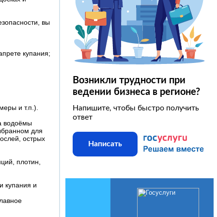
езопасности, вы
апрете купания;
Возникли трудности при
ведении бизнеса в регионе?
еры и т.п.).
Напишите, чтобы быстро получить
ответ
на водоёмы
выбранном для
рослей, острых
Написать
ций, плотин,
и купания и
главное