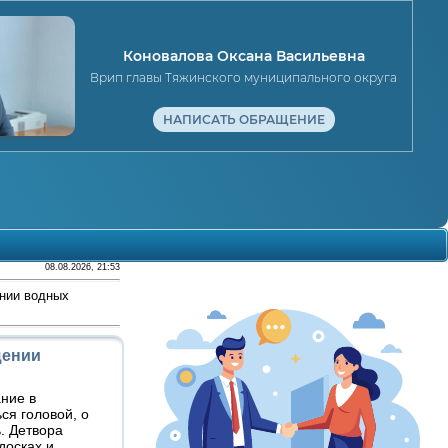
Коновалова Оксана Васильевна
Врип главы Тяжинского муниципального округа
НАПИСАТЬ ОБРАЩЕНИЕ
08.08.2026, 21:53
ении водных
щении
ние в
ся головой, о
. Детвора
досках и