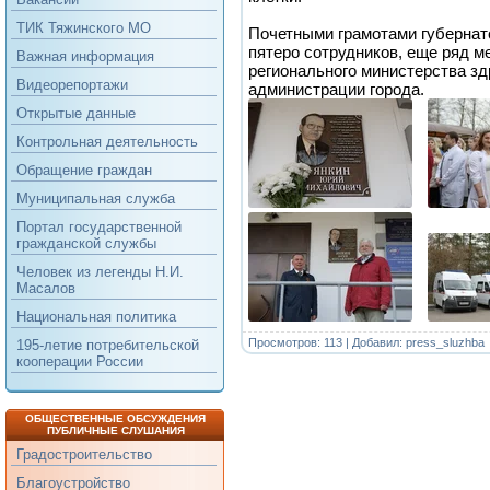
ТИК Тяжинского МО
Почетными грамотами губернат
пятеро сотрудников, еще ряд м
Важная информация
регионального министерства зд
Видеорепортажи
администрации города.
Открытые данные
Контрольная деятельность
Обращение граждан
Муниципальная служба
Портал государственной
гражданской службы
Человек из легенды Н.И.
Масалов
Национальная политика
Просмотров: 113 | Добавил:
press_sluzhba
195-летие потребительской
кооперации России
ОБЩЕСТВЕННЫЕ ОБСУЖДЕНИЯ
ПУБЛИЧНЫЕ СЛУШАНИЯ
Градостроительство
Благоустройство