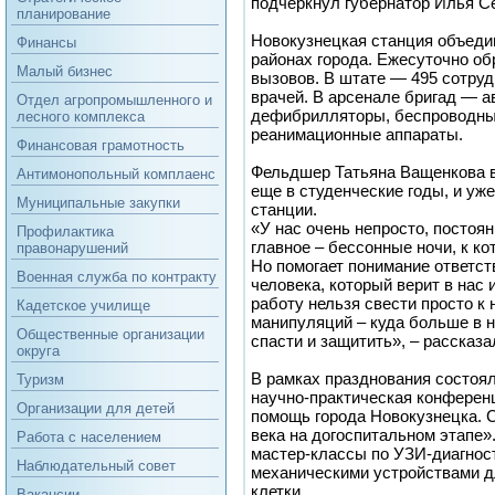
подчеркнул губернатор Илья С
планирование
Новокузнецкая станция объеди
Финансы
районах города. Ежесуточно об
Малый бизнес
вызовов. В штате — 495 сотруд
врачей. В арсенале бригад — а
Отдел агропромышленного и
дефибрилляторы, беспроводны
лесного комплекса
реанимационные аппараты.
Финансовая грамотность
Фельдшер Татьяна Ващенкова 
Антимонопольный комплаенс
еще в студенческие годы, и уже
Муниципальные закупки
станции.
«У нас очень непросто, постоян
Профилактика
главное – бессонные ночи, к к
правонарушений
Но помогает понимание ответст
Военная служба по контракту
человека, который верит в нас 
работу нельзя свести просто к
Кадетское училище
манипуляций – куда больше в н
Общественные организации
спасти и защитить», – рассказа
округа
В рамках празднования состоя
Туризм
научно-практическая конферен
Организации для детей
помощь города Новокузнецка. 
века на догоспитальном этапе»
Работа с населением
мастер-классы по УЗИ-диагност
Наблюдательный совет
механическими устройствами д
клетки.
Вакансии