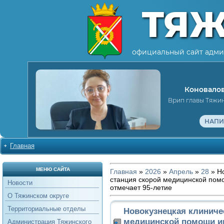
ТЯ
официальный сайт адми
Коновалов
Врип главы Тяжи
НАПИ
Главная
МЕНЮ САЙТА
Главная
»
2026
»
Апрель
»
28
» Но
станция скорой медицинской пом
Новости
отмечает 95-летие
О Тяжинском округе
Территориальные отделы
Новокузнецкая клиниче
медицинской помощи и
Администрация Тяжинского