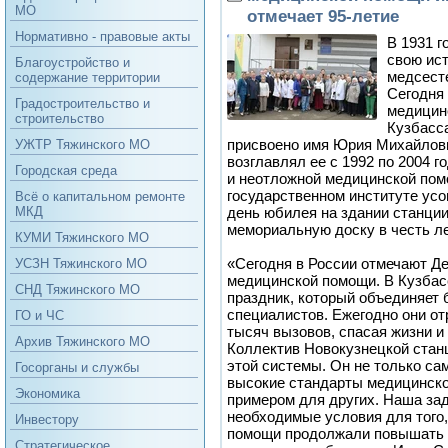
МО
отмечает 95-летие
Нормативно - правовые акты
В 1931 г
свою ист
Благоустройство и
медсесте
содержание территории
Сегодня 
Градостроительство и
медицин
строительство
Кузбасса
присвоено имя Юрия Михайлови
УЖТР Тяжинского МО
возглавлял ее с 1992 по 2004 г
Городская среда
и неотложной медицинской пом
государственном институте ус
Всё о капитальном ремонте
день юбилея на здании станци
МКД
мемориальную доску в честь ле
КУМИ Тяжинского МО
«Сегодня в России отмечают Де
УСЗН Тяжинского МО
медицинской помощи. В Кузба
СНД Тяжинского МО
праздник, который объединяет 
специалистов. Ежегодно они о
ГО и ЧС
тысяч вызовов, спасая жизни и
Архив Тяжинского МО
Коллектив Новокузнецкой станц
этой системы. Он не только са
Госорганы и службы
высокие стандарты медицинско
Экономика
примером для других. Наша за
необходимые условия для того,
Инвестору
помощи продолжали повышать 
Стратегическое