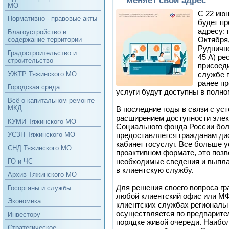
МО
С 22 июн
Нормативно - правовые акты
будет пр
адресу: 
Благоустройство и
Октября,
содержание территории
Руднично
Градостроительство и
45 А) ре
строительство
присоеди
службе в
УЖТР Тяжинского МО
ранее п
Городская среда
услуги будут доступны в полно
Всё о капитальном ремонте
МКД
В последние годы в связи с ус
расширением доступности элек
КУМИ Тяжинского МО
Социального фонда России бол
предоставляется гражданам ди
УСЗН Тяжинского МО
кабинет госуслуг. Все больше у
СНД Тяжинского МО
проактивном формате, это поз
необходимые сведения и выпла
ГО и ЧС
в клиентскую службу.
Архив Тяжинского МО
Для решения своего вопроса г
Госорганы и службы
любой клиентский офис или МФ
Экономика
клиентских службах региональ
осуществляется по предварител
Инвестору
порядке живой очереди. Наибо
Стратегическое