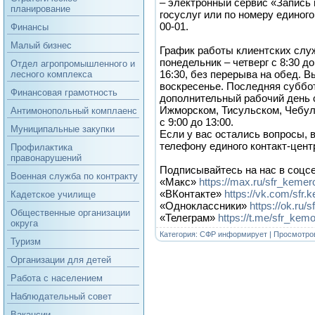
– электронный сервис «Запись 
планирование
госуслуг или по номеру единого
00-01.
Финансы
Малый бизнес
График работы клиентских слу
понедельник – четверг с 8:30 до
Отдел агропромышленного и
16:30, без перерыва на обед. 
лесного комплекса
воскресенье. Последняя суббо
Финансовая грамотность
дополнительный рабочий день с 
Ижморском, Тисульском, Чебул
Антимонопольный комплаенс
с 9:00 до 13:00.
Муниципальные закупки
Если у вас остались вопросы, 
телефону единого контакт-центр
Профилактика
правонарушений
Подписывайтесь на нас в соцсе
Военная служба по контракту
«Макс»
https://max.ru/sfr_keme
«ВКонтакте»
https://vk.com/sfr
Кадетское училище
«Одноклассники»
https://ok.ru/
Общественные организации
«Телеграм»
https://t.me/sfr_kemo
округа
Категория:
СФР информирует
| Просмотров
Туризм
Организации для детей
Работа с населением
Наблюдательный совет
Вакансии