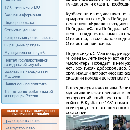
нуждаются, и оказать необход
ТИК Тяжинского МО
Кузбасс активно участвует во 
Важная информация
приуроченных ко Дню Победы. 
Видеорепортажи
ленточка», «Красная гвоздика»
Победы», «Флаги Победы», «Св
Открытые данные
цель – поддержать память о сл
Контрольная деятельность
Отечества, в том числе о подви
Отечественной войны.
Обращение граждан
Муниципальная служба
Подготовку к 9 Мая координиру
«Победа». Активное участие п
Портал государственной
«Волонтеры Победы», в нем уж
гражданской службы
четырех тысяч добровольцев. 
Человек из легенды Н.И.
организации патриотических ак
Масалов
оказании помощи ветеранам и 
Национальная политика
В преддверии годовщины Велик
195-летие потребительской
муниципалитетах приводят в п
кооперации России
захоронений погибших в годы 
войны. В Кузбассе 1481 памятн
подчеркнул, что все они должн
ОБЩЕСТВЕННЫЕ ОБСУЖДЕНИЯ
состоянии.
ПУБЛИЧНЫЕ СЛУШАНИЯ
Градостроительство
Благоустройство