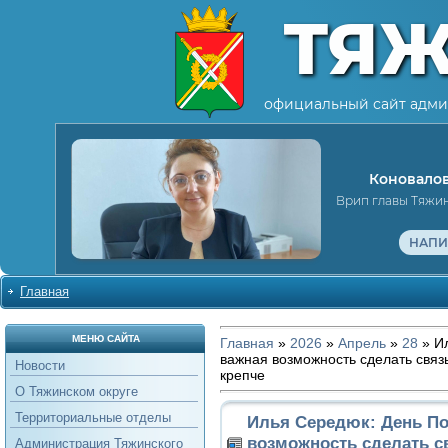
ТЯ
официальный сайт адми
Коновалов
Врип главы Тяжи
НАПИ
Главная
МЕНЮ САЙТА
Главная
»
2026
»
Апрель
»
28
» И
важная возможность сделать связ
Новости
крепче
О Тяжинском округе
Территориальные отделы
Илья Середюк: День П
возможность сделать с
Администрация Тяжинского