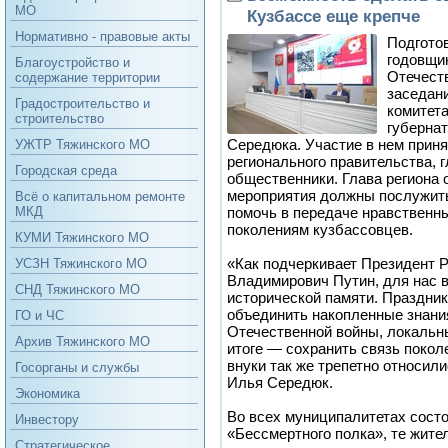
МО
Кузбассе еще крепче
Нормативно - правовые акты
Подготов
годовщи
Благоустройство и
Отечест
содержание территории
заседани
Градостроительство и
комитет
строительство
губерна
Середюка. Участие в нем прин
УЖТР Тяжинского МО
регионального правительства, 
Городская среда
общественники. Глава региона
мероприятия должны послужит
Всё о капитальном ремонте
помочь в передаче нравственн
МКД
поколениям кузбассовцев.
КУМИ Тяжинского МО
«Как подчеркивает Президент 
УСЗН Тяжинского МО
Владимирович Путин, для нас 
СНД Тяжинского МО
исторической памяти. Праздни
объединить накопленные знани
ГО и ЧС
Отечественной войны, локальн
Архив Тяжинского МО
итоге — сохранить связь покол
внуки так же трепетно относили
Госорганы и службы
Илья Середюк.
Экономика
Во всех муниципалитетах сост
Инвестору
«Бессмертного полка», те жител
Стратегическое