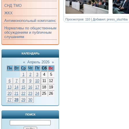
СНД ТМО
ЖКХ
Просмотров: 110 | Добавил:
press_sluzhba
Антимонопольный комплаенс
Нормативы по общественным
обсуждениям и публичным
слушаниям
КАЛЕНДАРЬ
«
Апрель 2026
»
Пн
Вт
Ср
Чт
Пт
Сб
Вс
1
2
3
4
5
6
7
8
9
10
11
12
13
14
15
16
17
18
19
20
21
22
23
24
25
26
27
28
29
30
ПОИСК