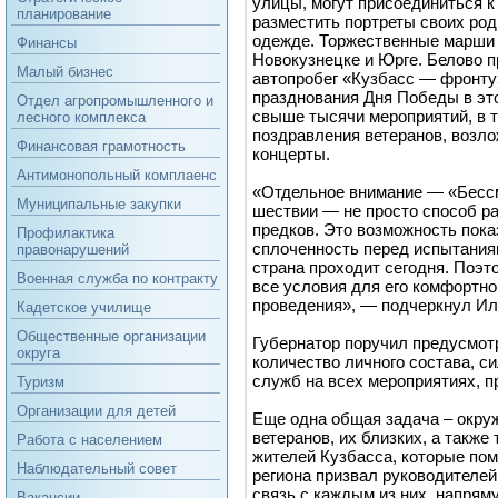
улицы, могут присоединиться к
планирование
разместить портреты своих род
одежде. Торжественные марши 
Финансы
Новокузнецке и Юрге. Белово 
Малый бизнес
автопробег «Кузбасс — фронту»
празднования Дня Победы в эт
Отдел агропромышленного и
свыше тысячи мероприятий, в 
лесного комплекса
поздравления ветеранов, возло
Финансовая грамотность
концерты.
Антимонопольный комплаенс
«Отдельное внимание — «Бессм
Муниципальные закупки
шествии — не просто способ ра
предков. Это возможность пока
Профилактика
сплоченность перед испытания
правонарушений
страна проходит сегодня. Поэт
Военная служба по контракту
все условия для его комфортног
проведения», — подчеркнул Ил
Кадетское училище
Общественные организации
Губернатор поручил предусмот
округа
количество личного состава, с
служб на всех мероприятиях, п
Туризм
Организации для детей
Еще одна общая задача – окру
ветеранов, их близких, а также
Работа с населением
жителей Кузбасса, которые пом
Наблюдательный совет
региона призвал руководителей
связь с каждым из них, напрям
Вакансии