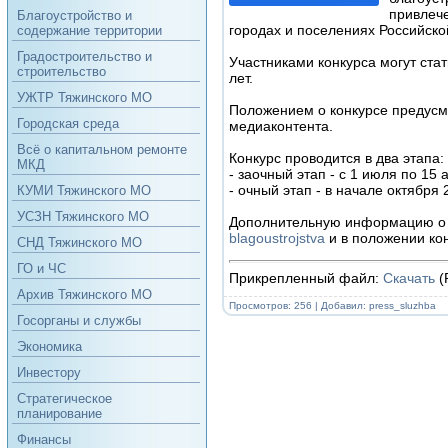
привлеч
Благоустройство и
городах и поселениях Российск
содержание территории
Градостроительство и
Участниками конкурса могут ста
строительство
лет.
УЖТР Тяжинского МО
Положением о конкурсе предус
Городская среда
медиаконтента.
Всё о капитальном ремонте
Конкурс проводится в два этапа:
МКД
- заочный этап - с 1 июля по 15 
- очный этап - в начале октября
КУМИ Тяжинского МО
УСЗН Тяжинского МО
Дополнительную информацию о К
blagoustrojstva
и в положении кон
СНД Тяжинского МО
ГО и ЧС
Прикрепленный файл:
Скачать
(
Архив Тяжинского МО
Просмотров: 256 | Добавил:
press_sluzhba
Госорганы и службы
Экономика
Инвестору
Стратегическое
планирование
Финансы