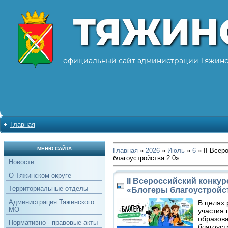
ТЯЖИН
официальный сайт администрации Тяжинс
Главная
МЕНЮ САЙТА
Главная
»
2026
»
Июль
»
6
» II Всер
благоустройства 2.0»
Новости
О Тяжинском округе
II Всероссийский конку
Территориальные отделы
«Блогеры благоустройст
Администрация Тяжинского
В целях 
МО
участия
образова
Нормативно - правовые акты
благоуст