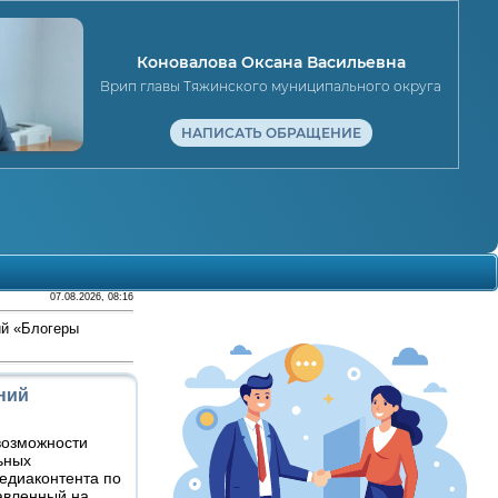
Коновалова Оксана Васильевна
Врип главы Тяжинского муниципального округа
НАПИСАТЬ ОБРАЩЕНИЕ
07.08.2026, 08:16
ий «Блогеры
ний
возможности
ьных
медиаконтента по
равленный на