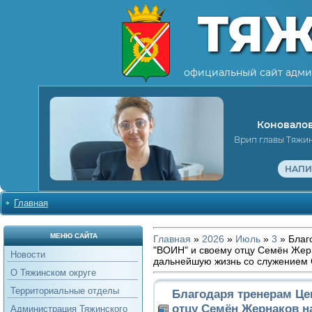
ТЯ
официальный сайт адми
Коновалов
Врип главы Тяжи
НАПИ
Главная
МЕНЮ САЙТА
Главная
»
2026
»
Июль
»
3
» Благ
"ВОИН" и своему отцу Семён Жер
Новости
дальнейшую жизнь со служением 
О Тяжинском округе
Территориальные отделы
Благодаря тренерам Це
отцу Семён Жернаков н
Администрация Тяжинского