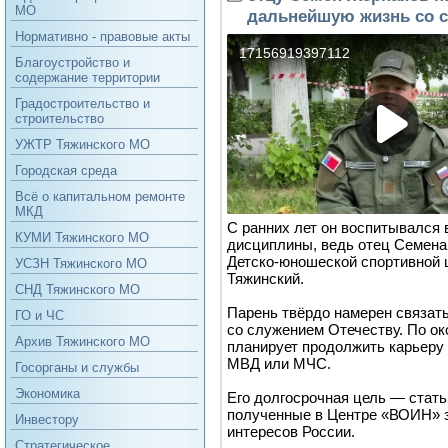
МО
дальнейшую жизнь со 
Нормативно - правовые акты
Благоустройство и
содержание территории
Градостроительство и
строительство
УЖТР Тяжинского МО
Городская среда
Всё о капитальном ремонте
МКД
С ранних лет он воспитывался 
КУМИ Тяжинского МО
дисциплины, ведь отец Семена
Детско-юношеской спортивной 
УСЗН Тяжинского МО
Тяжинский.
СНД Тяжинского МО
Парень твёрдо намерен связат
ГО и ЧС
со служением Отечеству. По ок
Архив Тяжинского МО
планирует продолжить карьеру 
МВД или МЧС.
Госорганы и службы
Экономика
Его долгосрочная цель — стат
полученные в Центре «ВОИН» з
Инвестору
интересов России.
Стратегическое