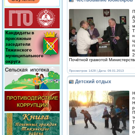
П
д
З
м
Т
н
ц
г
к
2
Почётной грамотой Министерст
Просмотров: 1428 | Дата:
09.01.2013
Детский отдых
Н
п
Н
р
П
т
Т
р
с