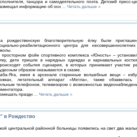
сполнителя, танцора и самодеятельного поэта. Детский пресс-ц
азмещал информацию об осн
...
Читать дальше »
а рождественскую благотворительную ёлку были приглаше
оциально-реабилитационного центра для несовершеннолетних
колы.
 просторном фойе спортивного комплекса «Юность» – установи
лку, дети пришли в нарядных одеждах и карнавальных костю
роисходят события сценария, в которых принимают участие ре
удесным образом оказываются в сказке.
аба-Яга, имея в арсенале старинные волшебные вещи – избу
ожках, летательный аппарат «Метла», также обзавелась 
бильным телефоном, телевизором с возможностью видеонаблюден
мментатора.
помешать праздн
...
Читать дальше »
" в Рождество
кой центральной районной больницы появились на свет два малы