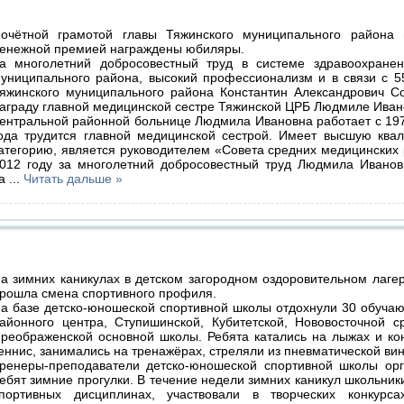
очётной грамотой главы Тяжинского муниципального района
енежной премией награждены юбиляры.
а многолетний добросовестный труд в системе здравоохранен
униципального района, высокий профессионализм и в связи с 5
яжинского муниципального района Константин Александрович С
аграду главной медицинской сестре Тяжинской ЦРБ Людмиле Иван
ентральной районной больнице Людмила Ивановна работает с 197
ода трудится главной медицинской сестрой. Имеет высшую ква
атегорию, является руководителем «Совета средних медицинских 
012 году за многолетний добросовестный труд Людмила Иванов
ва
...
Читать дальше »
а зимних каникулах в детском загородном оздоровительном лаг
рошла смена спортивного профиля.
а базе детско-юношеской спортивной школы отдохнули 30 обуча
айонного центра, Ступишинской, Кубитетской, Нововосточной 
реображенской основной школы. Ребята катались на лыжах и кон
еннис, занимались на тренажёрах, стреляли из пневматической вин
ренеры-преподаватели детско-юношеской спортивной школы орг
ебят зимние прогулки. В течение недели зимних каникул школьник
портивных дисциплинах, участвовали в творческих конкурс