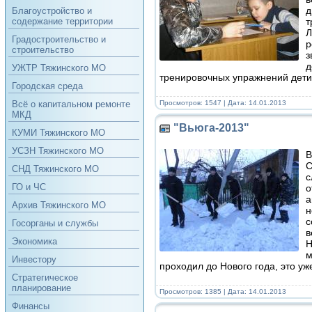
д
Благоустройство и
т
содержание территории
Л
Градостроительство и
р
строительство
з
д
УЖТР Тяжинского МО
тренировочных упражнений дет
Городская среда
Просмотров: 1547 | Дата:
14.01.2013
Всё о капитальном ремонте
МКД
"Вьюга-2013"
КУМИ Тяжинского МО
УСЗН Тяжинского МО
В
С
СНД Тяжинского МО
с
ГО и ЧС
о
а
Архив Тяжинского МО
н
с
Госорганы и службы
в
Экономика
Н
м
Инвестору
проходил до Нового года, это уж
Стратегическое
планирование
Просмотров: 1385 | Дата:
14.01.2013
Финансы