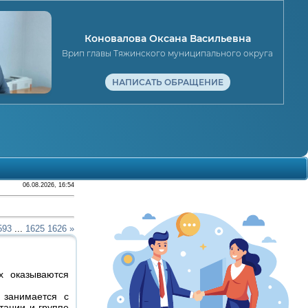
Коновалова Оксана Васильевна
Врип главы Тяжинского муниципального округа
НАПИСАТЬ ОБРАЩЕНИЕ
06.08.2026, 16:54
593
...
1625
1626
»
х оказываются
 занимается с
тации и группе