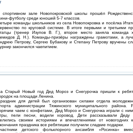
у
 спортивном зале Новопокровской школы прошёл Рождественс
ини-футболу среди юношей 5-7 классов.
етыре команды школьников из села Новопокровка и посёлка Итат
ервенство по круговой системе. В итоге первыми и третьими п
татцы (тренер Изупов В. Г.), второе место заняла команда х
емидов Д. Н.). Команды-призёры награждены грамотами, а луч
ндрею Петрову, Сергею Бубакову и Степану Петрову вручены сл
урнир закончился чаепитием.
а Старый Новый год Дед Мороз и Снегурочка пришли к ребя
ородок на площади Ленина.
раздник для детей был организован силами отдела молодежн
порта администрации Тяжинского муниципального района. 
орячим чаем с конфетами, Дед Мороз и Снегурочка играли с ни
гры, пели песни, водили хоровод. Дети рассказывали Деду 
елились своими историями и впечатлениями от новогодних к
кончания праздника все ребятишки получили сладкие подарки.
частники детского фольклорного ансамбля «Росинка» вме