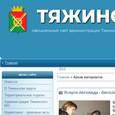
ТЯЖИН
официальный сайт администрации Тяжинс
Главная
·
RSS
МЕНЮ САЙТА
Главная
»
Архив материалов
Новости
О Тяжинском округе
Услуги логопеда - беспл
Территориальные отделы
Администрация Тяжинского
В
МО
б
В
Нормативно - правовые акты
в