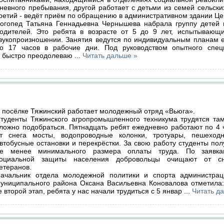
невного пребывания, другой работает с детьми из семей сельски
ретий - ведёт приём по обращению в административном здании Це
огопед Татьяна Геннадьевна Чернышева набрала группу детей
одителей. Это ребята в возрасте от 5 до 9 лет, испытывающи
вукопроизношении. Занятия ведутся по индивидуальным планам 
о 17 часов в рабочие дни. Под руководством опытного спец
и быстро преодолеваю
...
Читать дальше »
 посёлке Тяжинский работает молодежный отряд «Вьюга».
туденты Тяжинского агропромышленного техникума трудятся там
ложно подобраться. Пятнадцать ребят ежедневно работают по 4
т снега мосты, водопроводные колонки, тротуары, пешеход
втобусные остановки и перекрёстки. За свою работу студенты пол
е менее минимального размера оплаты труда. По заявка
оциальной защиты населения добровольцы очищают от сн
етеранов.
ачальник отдела молодежной политики и спорта администрац
униципального района Оксана Васильевна Коновалова отметила
е второй этап, ребята у нас начали трудиться с 5 январ
...
Читать д