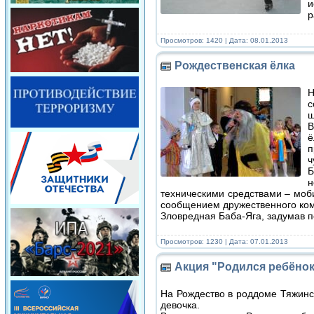
и
р
Просмотров: 1420 | Дата:
08.01.2013
Рождественская ёлка
Н
с
ш
В
ё
п
ч
Б
н
техническими средствами – мо
сообщением дружественного ко
Зловредная Баба-Яга, задумав 
Просмотров: 1230 | Дата:
07.01.2013
Акция "Родился ребёнок
На Рождество в роддоме Тяжинс
девочка.