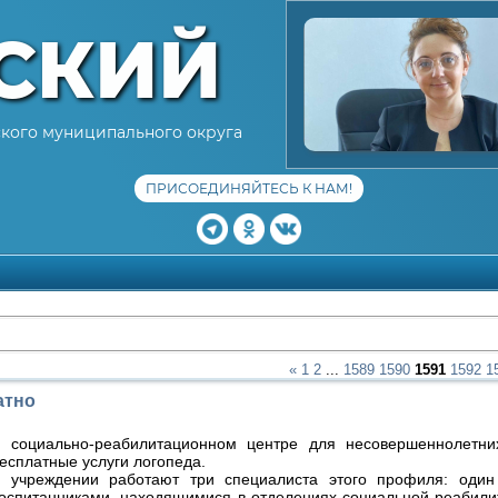
СКИЙ
кого муниципального округа
ПРИСОЕДИНЯЙТЕСЬ К НАМ!
«
1
2
...
1589
1590
1591
1592
1
атно
 социально-реабилитационном центре для несовершеннолетни
есплатные услуги логопеда.
 учреждении работают три специалиста этого профиля: один
оспитанниками, находящимися в отделениях социальной реабили