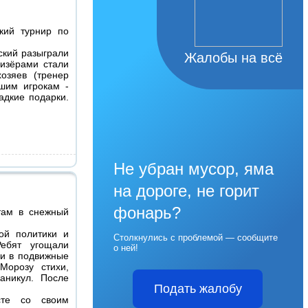
кий турнир по
ский разыграли
Жалобы на всё
ризёрами стали
озяев (тренер
шим игрокам -
адкие подарки.
Не убран мусор, яма
на дороге, не горит
фонарь?
там в снежный
ой политики и
Столкнулись с проблемой — сообщите
Ребят угощали
о ней!
ми в подвижные
Морозу стихи,
аникул. После
Подать жалобу
сте со своим