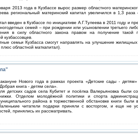
января 2013 года в Кузбассе вырос размер областного материнског
еева региональный материнский капитал увеличился в 1,3 раза 
ал введен в Кузбассе по инициативе А.Г.Тулеева в 2011 году и пр
ногодетных семей – при рождении или усыновлении третьего ли
ления в силу областного закона правом на получение такой 
й кузбассовцев.
тные семьи Кузбасса смогут направлять на улучшение жилищных
 плюс областной маткапитал).
ела"
акануне Нового года в рамках проекта «Детские сады - детям
Добрая книга - детям села».
ля детских садов села Кубитет и посёлка Валерьяновка были с
нижки. Отделом молодёжной политики и спорта администрац
униципального района в торжественной обстановке книги были 
аленькие читатели подарки приняли с восторгом, и еще не ус
остей, принялись их рассматривать.