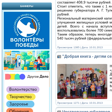
составляет 408,9 тысячи рублей.
Стоит отметить, что также с 1 
БАННЕРЫ
решению губернатора А. Г. Тул
рублей.
Региональный материнский капит
улучшения жилищных условий м
детей. Всего с начала вступ
воспользовались более 700 семе
Таким образом, теперь многоде
540 тысяч рублей (федеральный
Просмотров: 1385 | Дата:
10.01.2013
"Добрая книга - детям с
Н
«
Д
к
м
М
г
Просмотров: 1271 | Дата:
10.01.2013
Чествование юбиляров