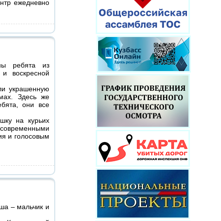
ентр ежедневно
ны ребята из
 и воскресной
ли украшенную
мах. Здесь же
бята, они все
шку на курьих
современными
ия и голосовым
ша – мальчик и