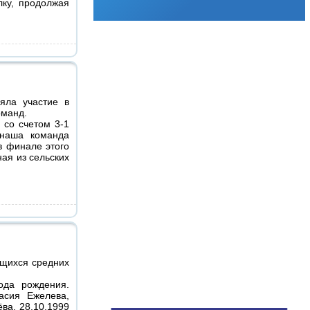
лку, продолжая
яла участие в
оманд.
 со счетом 3-1
 наша команда
в финале этого
ная из сельских
ащихся средних
ода рождения.
сия Ежелева,
ёва, 28.10.1999