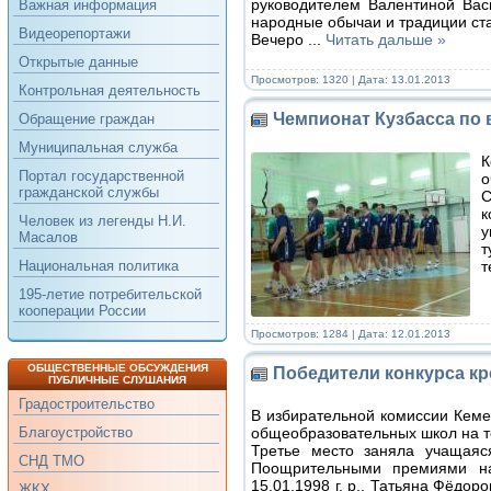
руководителем Валентиной Вас
Важная информация
народные обычаи и традиции ст
Видеорепортажи
Вечеро
...
Читать дальше »
Открытые данные
Просмотров: 1320 | Дата:
13.01.2013
Контрольная деятельность
Чемпионат Кузбасса по
Обращение граждан
Муниципальная служба
К
Портал государственной
о
гражданской службы
С
к
Человек из легенды Н.И.
у
Масалов
т
т
Национальная политика
195-летие потребительской
кооперации России
Просмотров: 1284 | Дата:
12.01.2013
ОБЩЕСТВЕННЫЕ ОБСУЖДЕНИЯ
Победители конкурса к
ПУБЛИЧНЫЕ СЛУШАНИЯ
Градостроительство
В избирательной комиссии Кеме
общеобразовательных школ на т
Благоустройство
Третье место заняла учащаяс
СНД ТМО
Поощрительными премиями н
15.01.1998 г. р., Татьяна Фёдоро
ЖКХ