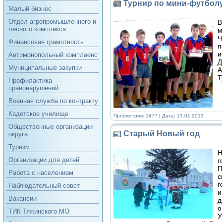
Турнир по мини-футбол
Малый бизнес
Отдел агропромышленного и
В
лесного комплекса
м
Ч
Финансовая грамотность
п
и
Антимонопольный комплаенс
Д
Муниципальные закупки
А
Т
Профилактика
правонарушений
Военная служба по контракту
Кадетское училище
Просмотров: 1477 | Дата:
13.01.2013
Общественные организации
Старый Новый год
округа
Туризм
Н
Организации для детей
г
П
Работа с населением
с
г
Наблюдательный совет
и
Вакансии
д
о
ТИК Тяжинского МО
У