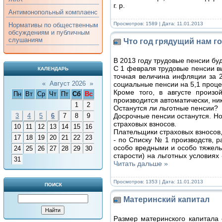
г. р.
Антимонопольный комплаенс
Просмотров: 1589 | Дата:
11.01.2013
Нормативы по общественным
обсуждениям и публичным
слушаниям
Что год грядущий нам г
В 2013 году трудовые пенсии бу
С 1 февраля трудовые пенсии вы
КАЛЕНДАРЬ
точная величина инфляции за 2
«
Август 2026
»
социальные пенсии на 5,1 проце
Кроме того, в августе произ
Пн
Вт
Ср
Чт
Пт
Сб
Вс
производится автоматически, ни
1
2
Останутся ли льготные пенсии?
Досрочные пенсии останутся. Но
3
4
5
6
7
8
9
страховых взносов.
10
11
12
13
14
15
16
Плательщики страховых взносов
17
18
19
20
21
22
23
- по Списку № 1 производств, р
особо вредными и особо тяжелы
24
25
26
27
28
29
30
старости) на льготных условиях
31
Читать дальше »
Просмотров: 1353 | Дата:
11.01.2013
ПОИСК
Материнский капитал
Размер материнского капитала 