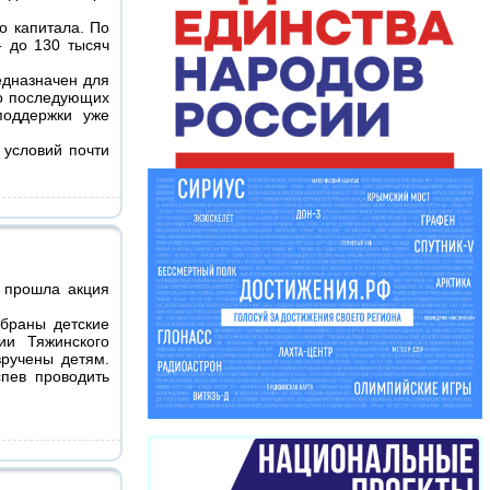
о капитала. По
- до 130 тысяч
едназначен для
бо последующих
поддержки уже
 условий почти
» прошла акция
обраны детские
ии Тяжинского
вручены детям.
пев проводить