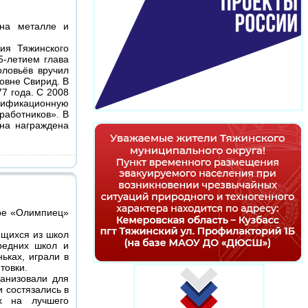
 на металле и
ия Тяжинского
5-летием глава
оловьёв вручил
овне Свирид. В
7 года. С 2008
лификационную
работников». В
на награждена
ере «Олимпиец»
ющихся из школ
средних школ и
ьках, играли в
товки.
анизовали для
и состязались в
ах на лучшего