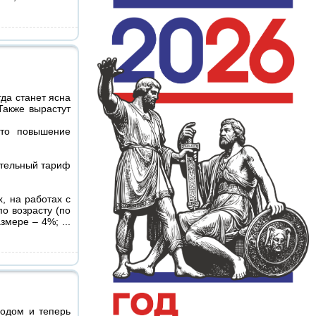
да станет ясна
Также вырастут
Это повышение
ительный тариф
, на работах с
о возрасту (по
размере – 4%;
...
годом и теперь