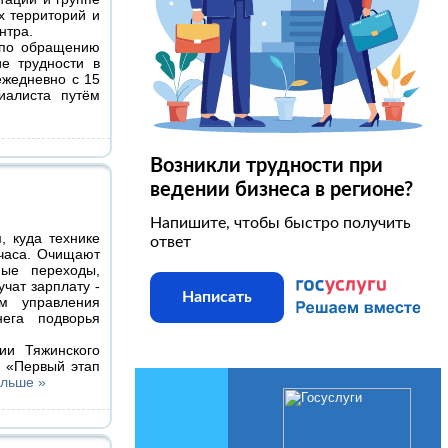
х территорий и
нтра.
 по обращению
е трудности в
ежедневно с 15
иалиста путём
Возникли трудности при
ведении бизнеса в регионе?
Напишите, чтобы быстро получить
, куда технике
ответ
 часа. Очищают
ные переходы,
учат зарплату -
Написать
м управления
ега подворья
ии Тяжинского
: «Первый этап
альше »