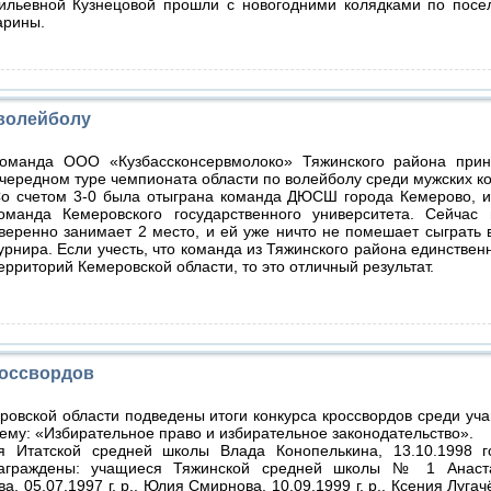
ильевной Кузнецовой прошли с новогодними колядками по посе
арины.
 волейболу
оманда ООО «Кузбассконсервмолоко» Тяжинского района прин
чередном туре чемпионата области по волейболу среди мужских к
о счетом 3-0 была отыграна команда ДЮСШ города Кемерово, и
оманда Кемеровского государственного университета. Сейчас
веренно занимает 2 место, и ей уже ничто не помешает сыграть 
урнира. Если учесть, что команда из Тяжинского района единствен
ерриторий Кемеровской области, то это отличный результат.
россвордов
ровской области подведены итоги конкурса кроссвордов среди уч
ему: «Избирательное право и избирательное законодательство».
я Итатской средней школы Влада Конопелькина, 13.10.1998 г
аграждены: учащиеся Тяжинской средней школы № 1 Анаста
ва, 05.07.1997 г. р., Юлия Смирнова, 10.09.1999 г. р., Ксения Лугач