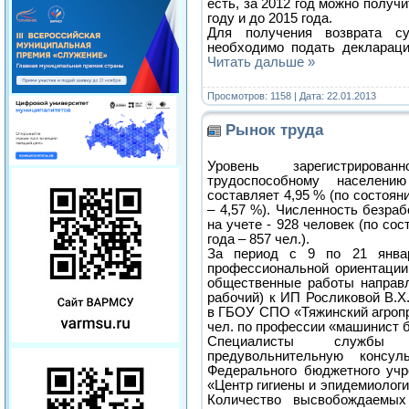
есть, за 2012 год можно получ
году и до 2015 года.
Для получения возврата с
необходимо подать декларац
Читать дальше »
Просмотров: 1158 | Дата:
22.01.2013
Рынок труда
Уровень зарегистриров
трудоспособному населен
составляет 4,95 % (по состоян
– 4,57 %). Численность безра
на учете - 928 человек (по со
года – 857 чел.).
За период с 9 по 21 янва
профессиональной ориентации
общественные работы направл
рабочий) к ИП Росликовой В.Х
в ГБОУ СПО «Тяжинский агроп
чел. по профессии «машинист 
Специалисты службы 
предувольнительную консу
Федерального бюджетного учр
«Центр гигиены и эпидемиологи
Количество высвобождаемы