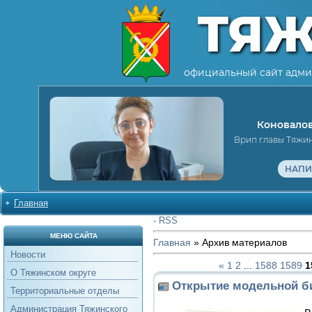
ТЯ
официальный сайт адми
Коновалов
Врип главы Тяжи
НАПИ
Главная
·
RSS
МЕНЮ САЙТА
Главная
»
Архив материалов
Новости
«
1
2
...
1588
1589
1
О Тяжинском округе
Открытие модельной б
Территориальные отделы
Администрация Тяжинского