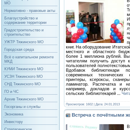
В
МО
о
Нормативно - правовые акты
м
Благоустройство и
И
содержание территории
п
л
Градостроительство и
н
строительство
ч
УЖТР Тяжинского МО
п
книг. На оборудование Итатско
Городская среда
местного и областного бюдж
более 1 миллиона рублей. Вы
Всё о капитальном ремонте
читателям получить доступ 
МКД
пользователей полнотекстовы
КУМИ Тяжинского МО
Вдобавок библиотекари п
современных технических 
УСЗН Тяжинского МО
принтеры, ксероксы, сканер
ламинатор. Распечатка и на
СНД Тяжинского МО
например, докладов и курс
ГО и ЧС
сельских библиотекарей
...
Чит
Архив Тяжинского МО
Просмотров: 1602 | Дата:
24.01.2013
Госорганы и службы
Экономика
Встреча с почётными 
Инвестору
Стратегическое