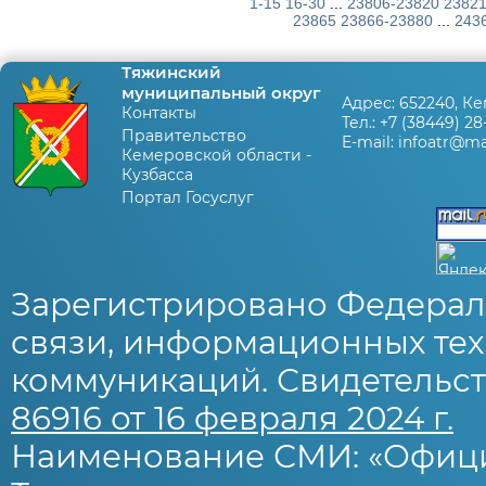
1-15
16-30
...
23806-23820
23821
23865
23866-23880
...
243
Тяжинский
муниципальный округ
Адрес:
652240, Ке
Контакты
Тел.:
+7 (38449) 28
Правительство
E-mail:
infoatr@mai
Кемеровской области -
Кузбасса
Портал Госуслуг
Зарегистрировано Федерал
связи, информационных тех
коммуникаций. Свидетельст
86916 от 16 февраля 2024 г.
Наименование СМИ: «Офиц