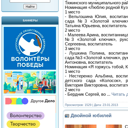
Тяжинского муниципального рай
Номинация «Люблю родной Куз
1 место
- Вельгошина Юлия, воспитан
сада №3 «Золотой ключик»
БАННЕРЫ
Татьяна Юрьевна, воспитатель
2 место
- Малеева Арина, воспитанница
№3 «Золотой ключик», рук
Сергеевна, воспитатель
3 место
- Лушкина Полина, воспитанн
сада №3 «Золотой ключик», ру
Антоновна, воспитатель
Номинация «Я горжусь тобой, 
1 место
- Нестеренко Альбина, воспи
детского сада «Колосок», р
Виктория Викторовна, воспитат
2 место
- Бердник Сергей, во
...
Читать 
Просмотров: 1529 | Дата:
23.01.2013
Двойной юбилей
С