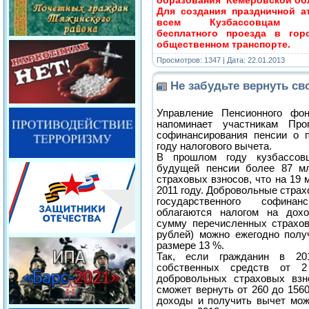
Для создания праздничной
всем Кузбассовцам пре
бесплатного проезда в го
общественном транспорте.
Просмотров: 1347 | Дата:
22.01.2013
Не забудьте вернуть св
Управление Пенсионного фо
напоминает участникам Прог
софинансирования пенсии о 
году налогового вычета.
В прошлом году кузбассов
будущей пенсии более 87 мл
страховых взносов, что на 19 
2011 году. Добровольные стра
государственного софина
облагаются налогом на дох
сумму перечисленных страхов
рублей) можно ежегодно полу
размере 13 %.
Так, если гражданин в 20
собственных средств от 
добровольных страховых взн
сможет вернуть от 260 до 156
доходы и получить вычет можн