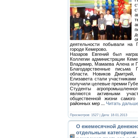
с
а
т
а
д
о
деятельности побывали на Г
городе Кемерово.
Назаров Евгений был награ
Коллегии администрации Кеме
Владимир, Мамаева Алена и П
Благодарственные письма Г
области. Новиков Дмитрий
Елизавета стали участниками 
получили целевые премии Губе
Студенты агропромышленно
являются активными уча
общественной жизни самого 
районных мер
...
Читать дальше
Просмотров: 1527 | Дата:
18.01.2013
О ежемесячной денежн
отдельным категориям 