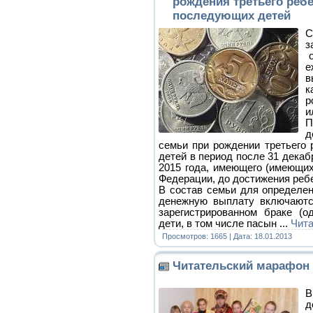
рождения третьего реб
последующих детей
С
з
о
е
к
р
и
П
д
семьи при рождении третьего
детей в период после 31 декаб
2015 года, имеющего (имеющих
Федерации, до достижения ребе
В состав семьи для определе
денежную выплату включаютс
зарегистрированном браке (о
дети, в том числе пасын
...
Чита
Просмотров: 1665 | Дата:
18.01.2013
Читательский марафон
В
д