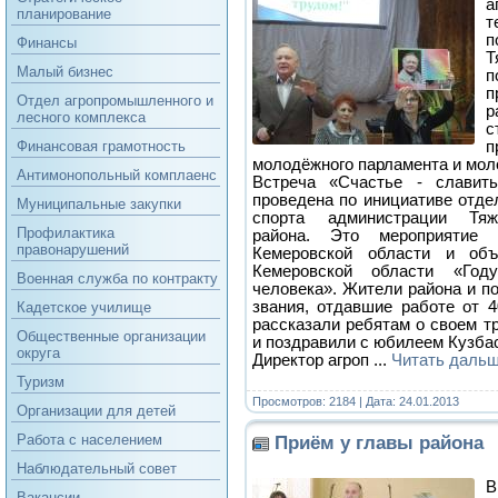
а
планирование
т
Финансы
Т
Малый бизнес
п
п
Отдел агропромышленного и
р
лесного комплекса
с
п
Финансовая грамотность
молодёжного парламента и мол
Антимонопольный комплаенс
Встреча «Счастье - славит
проведена по инициативе отде
Муниципальные закупки
спорта администрации Тяж
Профилактика
района. Это мероприятие 
правонарушений
Кемеровской области и объ
Кемеровской области «Год
Военная служба по контракту
человека». Жители района и п
звания, отдавшие работе от 4
Кадетское училище
рассказали ребятам о своем т
Общественные организации
и поздравили с юбилеем Кузба
округа
Директор агроп
...
Читать дальш
Туризм
Просмотров: 2184 | Дата:
24.01.2013
Организации для детей
Работа с населением
Приём у главы района
Наблюдательный совет
В
Вакансии