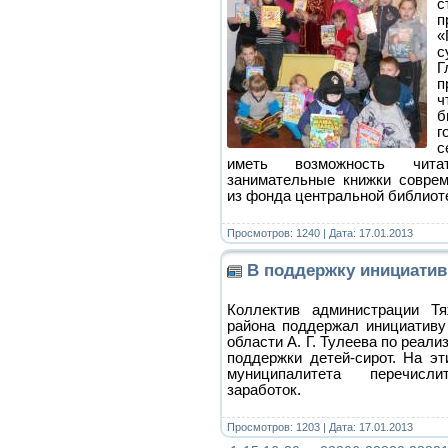
с
п
«
с
Г
п
ч
б
г
с
иметь возможность чита
занимательные книжки соврем
из фонда центральной библиот
Просмотров: 1240 | Дата:
17.01.2013
В поддержку инициатив
Коллектив администрации Тя
района поддержал инициативу
области А. Г. Тулеева по реал
поддержки детей-сирот. На э
муниципалитета перечис
заработок.
Просмотров: 1203 | Дата:
17.01.2013