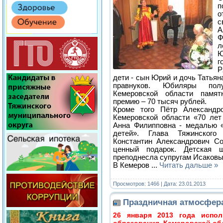
о
А
Ф
л
Ю
г
Р
дети - сын Юрий и дочь Татьян
правнуков. Юбиляры пол
Кемеровской области памя
премию – 70 тысяч рублей.
Кроме того Пётр Александр
Кемеровской области «70 лет
Анна Филипповна - медалью «
детей». Глава Тяжинского
Константин Александрович С
ценный подарок. Детская
преподнесла супругам Исаков
В Кемеров
...
Читать дальше »
Просмотров: 1466 | Дата:
23.01.2013
Праздничная атмосфер
26 января 2013 года испо
образования Кемеровской об