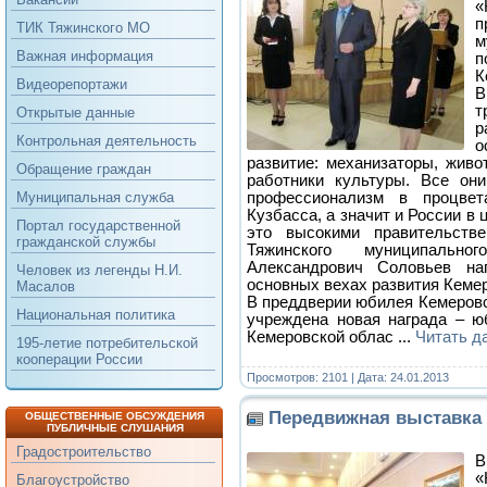
«
п
ТИК Тяжинского МО
м
Важная информация
п
К
Видеорепортажи
т
Открытые данные
р
Контрольная деятельность
о
развитие: механизаторы, живо
Обращение граждан
работники культуры. Все он
профессионализм в процвета
Муниципальная служба
Кузбасса, а значит и России в
Портал государственной
это высокими правительстве
гражданской службы
Тяжинского муниципально
Александрович Соловьев н
Человек из легенды Н.И.
основных вехах развития Кемер
Масалов
В преддверии юбилея Кемеровс
Национальная политика
учреждена новая награда – ю
Кемеровской облас
...
Читать д
195-летие потребительской
кооперации России
Просмотров: 2101 | Дата:
24.01.2013
Передвижная выставка
ОБЩЕСТВЕННЫЕ ОБСУЖДЕНИЯ
ПУБЛИЧНЫЕ СЛУШАНИЯ
Градостроительство
В
«
Благоустройство