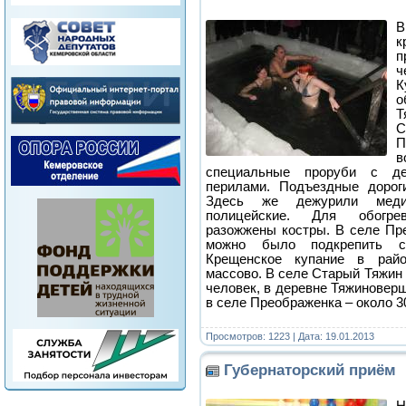
В
к
п
ч
о
Т
в
специальные проруби с д
перилами. Подъездные дороги
Здесь же дежурили мед
полицейские. Для обогр
разожжены костры. В селе Пр
можно было подкрепить 
Крещенское купание в рай
массово. В селе Старый Тяжин
человек, в деревне Тяжиноверш
в селе Преображенка – около 3
Просмотров: 1223 | Дата:
19.01.2013
Губернаторский приём
Н