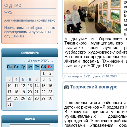
о
СНД ТМО
в
и
ЖКХ
К
О
Антимонопольный комплаенс
Нормативы по общественным
«
обсуждениям и публичным
ц
слушаниям
и досуга» и Управление к
Тяжинского муниципального
выставке свои лучшие р
кузбасских художников-любит
КАЛЕНДАРЬ
На полотнах представлены жив
Жители посёлка Тяжинский и
«
Август 2026
»
выставку с 9.00 до 18.00.
Пн
Вт
Ср
Чт
Пт
Сб
Вс
1
2
Просмотров: 1231 | Дата:
23.01.2013
3
4
5
6
7
8
9
10
11
12
13
14
15
16
Творческий конкурс
17
18
19
20
21
22
23
24
25
26
27
28
29
30
Подведены итоги районного э
31
детских рисунков «Я родом из 
В конкурсе приняли участи
муниципальных дошколь
ПОИСК
учреждений Тяжинского район
грамотами Управления обр