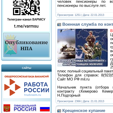
человек пенсионеры по в
пенсионеры по выслуге лет.
Просмотров: 1251 | Дата:
22.01.2013
Военная служба по кон
В
Ц
о
п
г
в
о
с
Д
2
САЙТЫ
плюс полный социальный пакет
Телефон для справок: 8(923)53
Сайт МО РФ mil.ru
Начальник пункта (отбора
контракту г.Кемерово Кеме
Н.Подгорный
Просмотров: 2366 | Дата:
21.01.2013
Крещенское купание