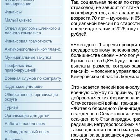
Так, социальная пенсия по стар
планирование
страховой) не зависит от стаж
Финансы
коэффициентов, а устанавлива
возраста 70 лет – мужчины и 6
Малый бизнес
социальной пенсии по старости
после индексации в 2026 году с
Отдел агропромышленного и
лесного комплекса
рублей.
Финансовая грамотность
«Ежегодно с 1 апреля проводит
Антимонопольный комплаенс
государственному пенсионному
большинстве своем – это полу
Муниципальные закупки
Кроме того, на 6,8% будут пов
выплаты, размеры которых зав
Профилактика
правонарушений
пенсий», – пояснила управляю
Кемеровской области Людмила
Военная служба по контракту
Кадетское училище
Это касается пенсий военносл
военную службу по призыву, г
Общественные организации
добровольческих формирования
округа
Отечественной войны, граждан
Туризм
«Жителю блокадного Ленинград
осажденного Севастополя» или
Организации для детей
осажденного Сталинграда», гр
Работа с населением
радиации, нетрудоспособных ч
также дополнительного матери
Наблюдательный совет
граждан за выдающиеся достиж
Вакансии