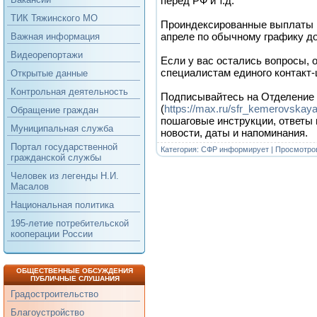
перед РФ и т.д.
ТИК Тяжинского МО
Проиндексированные выплаты 
апреле по обычному графику до
Важная информация
Видеорепортажи
Если у вас остались вопросы, 
специалистам единого контакт-ц
Открытые данные
Контрольная деятельность
Подписывайтесь на Отделение
(
https://max.ru/sfr_kemerovskaya
Обращение граждан
пошаговые инструкции, ответы
Муниципальная служба
новости, даты и напоминания.
Портал государственной
Категория:
СФР информирует
| Просмотров
гражданской службы
Человек из легенды Н.И.
Масалов
Национальная политика
195-летие потребительской
кооперации России
ОБЩЕСТВЕННЫЕ ОБСУЖДЕНИЯ
ПУБЛИЧНЫЕ СЛУШАНИЯ
Градостроительство
Благоустройство