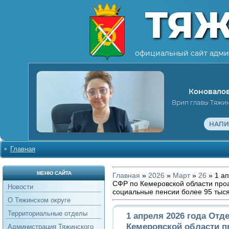
ТЯ
официальный сайт адми
Коновалов
Врип главы Тяжи
НАПИ
Главная
МЕНЮ САЙТА
Главная
»
2026
»
Март
»
26
» 1 а
СФР по Кемеровской области про
Новости
социальные пенсии более 95 тыс
О Тяжинском округе
Территориальные отделы
1 апреля 2026 года Отд
Кемеровской области п
Администрация Тяжинского