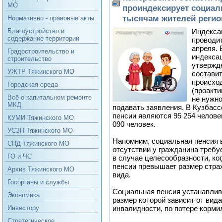
МО
проиндексирует социал
тысячам жителей регио
Нормативно - правовые акты
Индекса
Благоустройство и
содержание территории
проводит
апреля. 
Градостроительство и
индекса
строительство
утвержд
УЖТР Тяжинского МО
состави
происхо
Городская среда
(проакт
Всё о капитальном ремонте
не нужн
МКД
подавать заявления. В Кузбас
пенсии являются 95 254 человек
КУМИ Тяжинского МО
090 человек.
УСЗН Тяжинского МО
Напомним, социальная пенсия 
СНД Тяжинского МО
отсутствии у гражданина требу
ГО и ЧС
в случае целесообразности, ко
пенсии превышает размер стра
Архив Тяжинского МО
вида.
Госорганы и службы
Социальная пенсия устанавлив
Экономика
размер которой зависит от вид
инвалидности, по потере кормил
Инвестору
Стратегическое