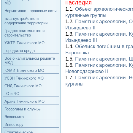
наследия
МО
1.1.
Объект археологическог
Нормативно - правовые акты
курганные группы
Благоустройство и
1.2.
Памятник археологии, О
содержание территории
Изындаево II
Градостроительство и
1.3.
Памятник археологии. К
строительство
Изындаево III
УЖТР Тяжинского МО
1.4.
Обелиск погибшим в гра
Городская среда
Бороковка
1.5.
Памятник археологии. Ш
Всё о капитальном ремонте
МКД
1.6.
Памятник археологии. К
КУМИ Тяжинского МО
Новоподзорново II
1.7.
Памятник археологии. Н
УСЗН Тяжинского МО
курганы
СНД Тяжинского МО
ГО и ЧС
Архив Тяжинского МО
Госорганы и службы
Экономика
Инвестору
Стратегическое