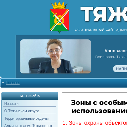
ТЯ
официальный сайт адми
Коновалов
Врип главы Тяжи
НАПИ
Главная
МЕНЮ САЙТА
Зоны с особы
Новости
использовани
О Тяжинском округе
Территориальные отделы
1. Зоны охраны объекто
Администрация Тяжинского